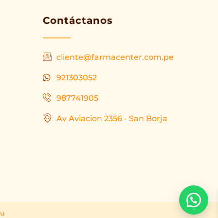
Contáctanos
cliente@farmacenter.com.pe
921303052
987741905
Av Aviacion 2356 - San Borja
ru