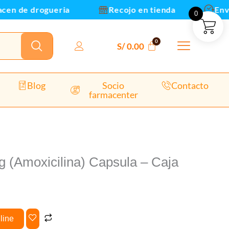
Caja
n de drogueria
Recojo en tienda
Envios
0
x100und
(B)
cantidad
S/
0.00
Blog
Socio
Contacto
farmacenter
 (Amoxicilina) Capsula – Caja
line