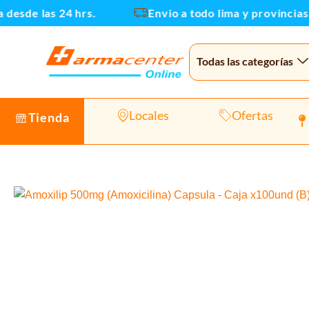
Ir
sde las 24 hrs.
Envio a todo lima y provincias
al
contenido
Todas las categorías
Locales
Ofertas
Tienda