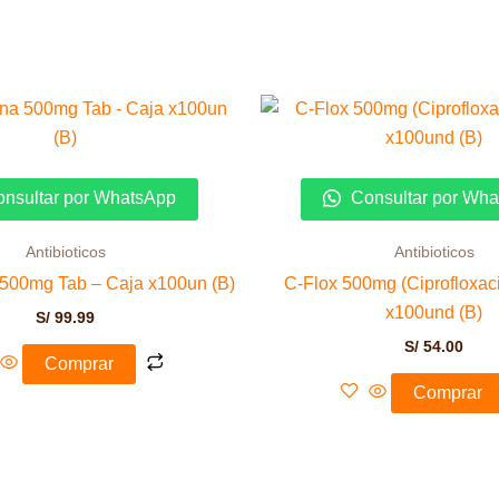
nsultar por WhatsApp
Consultar por Wh
Antibioticos
Antibioticos
 500mg Tab – Caja x100un (B)
C-Flox 500mg (Ciprofloxac
x100und (B)
S/
99.99
S/
54.00
Comprar
Comprar