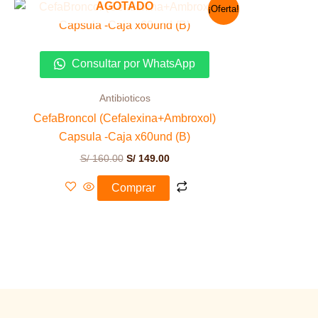
El
El
AGOTADO
¡Oferta!
precio
precio
original
actual
era:
es:
S/ 160.00.
S/ 149.00.
Consultar por WhatsApp
Antibioticos
CefaBroncol (Cefalexina+Ambroxol)
Capsula -Caja x60und (B)
S/
160.00
S/
149.00
Comprar