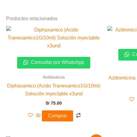
Productos relacionados
Co
Consultar por WhatsApp
Antibioticos
Azitromicina
Diphaxamico (Acido Tranexamico1G/10ml)
Solución inyectable x3und
S/
75.00
Comprar