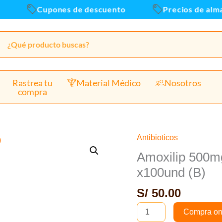
Cupones de descuento
Precios de almace
Rastrea tu
Material Médico
Nosotros
compra
Antibioticos
Amoxilip
500mg
Amoxilip 500mg
(Amoxicilina)
x100und (B)
Capsula
S/
50.00
-
Caja
Compra on
x100und