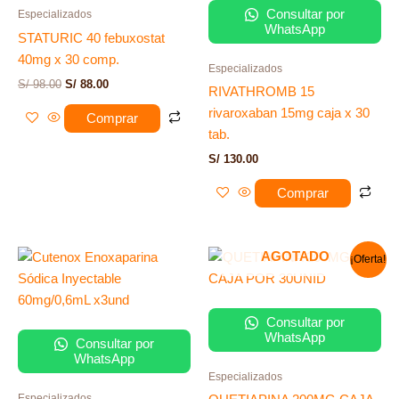
Consultar por
Especializados
WhatsApp
STATURIC 40 febuxostat
40mg x 30 comp.
Especializados
S/
98.00
S/
88.00
RIVATHROMB 15
rivaroxaban 15mg caja x 30
Comprar
tab.
S/
130.00
Comprar
El
El
AGOTADO
¡Oferta!
precio
precio
original
actual
era:
es:
S/ 80.00.
S/ 60.00.
Consultar por
WhatsApp
Consultar por
WhatsApp
Especializados
Especializados