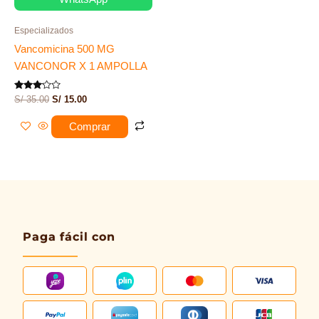
Especializados
Vancomicina 500 MG
VANCONOR X 1 AMPOLLA
Valorado
S/
35.00
S/
15.00
con
3.00
de 5
Comprar
Paga fácil con