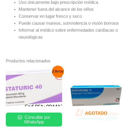
Uso únicamente bajo prescripción médica
Mantener fuera del alcance de los niños
Conservar en lugar fresco y seco
Puede causar mareos, somnolencia o visión borrosa
Informar al médico sobre enfermedades cardíacas o
neurológicas
Productos relacionados
El
El
¡Oferta!
precio
precio
original
actual
era:
es:
S/ 98.00.
S/ 88.00.
AGOTADO
Consultar por
WhatsApp