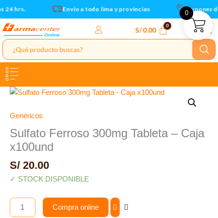
Caja
Ir
 24 hrs.
Envio a todo lima y provincias
Cupones de
0
x100und
al
cantidad
contenido
S/
0.00
Sulfato
Ferroso
300mg
Genéricos
Tableta
Sulfato Ferroso 300mg Tableta – Caja
-
x100und
Caja
x100und
S/
20.00
cantidad
✓ STOCK DISPONIBLE
Compra online