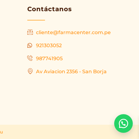
Contáctanos
cliente@farmacenter.com.pe
921303052
987741905
Av Aviacion 2356 - San Borja
ru