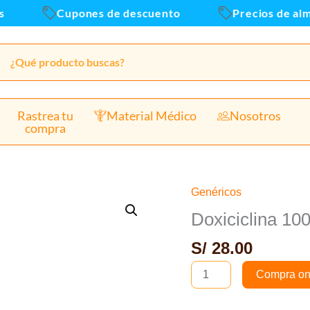
caja
Cupones de descuento
Precios de almac
x
100
unid
canti
Rastrea tu
Material Médico
Nosotros
compra
Genéricos
Doxiciclina
100
Doxiciclina 10
MG
S/
28.00
Caos
-
Compra on
caja
x