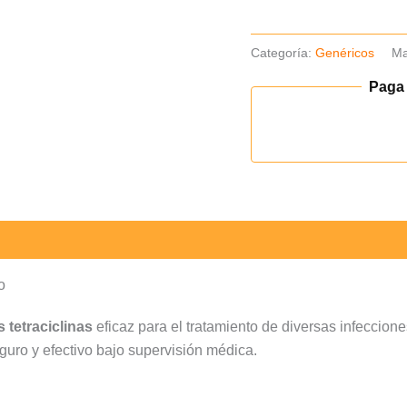
100
unid
Categoría:
Genéricos
Ma
cantidad
Paga
o
s tetraciclinas
eficaz para el tratamiento de diversas infeccion
guro y efectivo bajo supervisión médica.