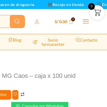
en de drogueria
Recojo en tienda
Envio
0
S/
0.00
dad
Blog
Socio
Contacto
farmacenter
0 MG Caos – caja x 100 unid
line
Consultar por WhatsApp