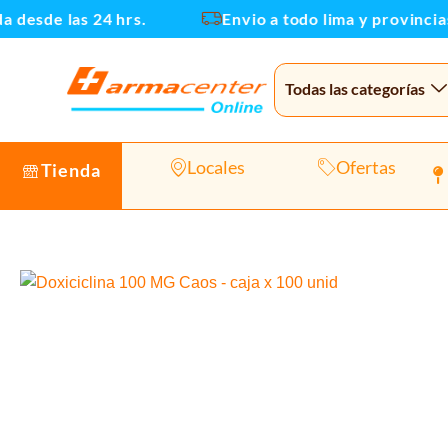
Ir
desde las 24 hrs.
Envio a todo lima y provincias
al
contenido
Todas las categorías
Locales
Ofertas
Tienda