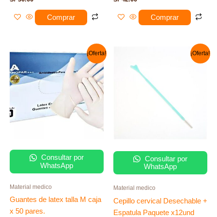
Comprar
Comprar
El
El
El
El
¡Oferta!
¡Oferta!
precio
precio
precio
precio
original
actual
original
actual
era:
es:
era:
es:
S/ 25.00.
S/ 19.00.
S/ 36.00.
S/ 12.00.
Consultar por
Consultar por
WhatsApp
WhatsApp
Material medico
Material medico
Guantes de latex talla M caja
Cepillo cervical Desechable +
x 50 pares.
Espatula Paquete x12und