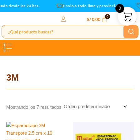
Ir
nda desde las 24 hrs.
Envio a todo lima y provincias
0
al
contenido
S/
0.00
3M
Mostrando los 7 resultados