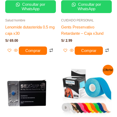
Consultar por
Consultar por
WhatsApp
WhatsApp
Salud hombre
CUIDADO PERSONAL
Lenomide dutasterida 0.5 mg
Gents Preservativo
caja x30
Retardante – Caja x3und
S/
69.00
S/
2.99
Comprar
Comprar
El
El
¡Oferta!
precio
precio
original
actual
era:
es:
S/ 35.00.
S/ 29.00.