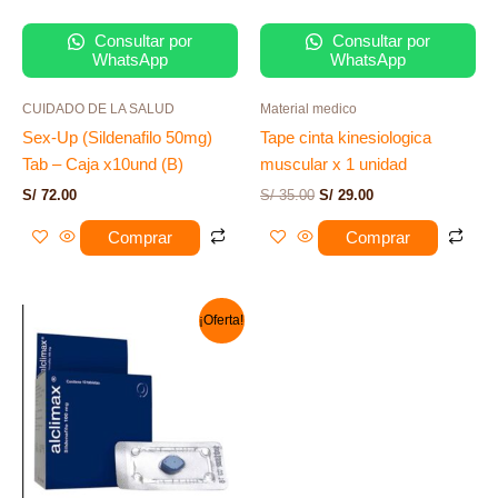
Consultar por
Consultar por
WhatsApp
WhatsApp
CUIDADO DE LA SALUD
Material medico
Sex-Up (Sildenafilo 50mg)
Tape cinta kinesiologica
Tab – Caja x10und (B)
muscular x 1 unidad
S/
72.00
S/
35.00
S/
29.00
Comprar
Comprar
El
El
¡Oferta!
precio
precio
original
actual
era:
es:
S/ 99.00.
S/ 49.00.