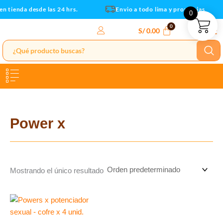
Ir
en tienda desde las 24 hrs.
Envio a todo lima y provincias
0
al
contenido
S/
0.00
Power x
Mostrando el único resultado