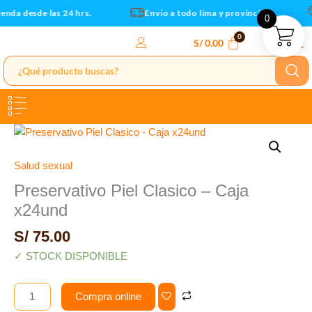
x24und
Ir
enda desde las 24 hrs.
Envio a todo lima y provincias
0
cantidad
al
contenido
S/
0.00
Preservativo
Piel
Clasico
Salud sexual
-
Preservativo Piel Clasico – Caja
Caja
x24und
x24und
cantidad
S/
75.00
✓ STOCK DISPONIBLE
Compra online