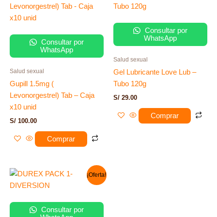
Consultar por
WhatsApp
Consultar por
WhatsApp
Salud sexual
Salud sexual
Gel Lubricante Love Lub –
Gupill 1.5mg (
Tubo 120g
Levonorgestrel) Tab – Caja
S/
29.00
x10 unid
Comprar
S/
100.00
Comprar
El
El
¡Oferta!
precio
precio
original
actual
era:
es:
S/ 33.00.
S/ 27.00.
Consultar por