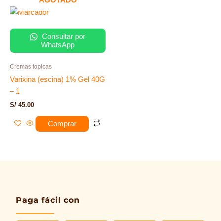
Consultar por
WhatsApp
Cremas topicas
Varixina (escina) 1% Gel 40G
– 1
S/
45.00
Comprar
Paga fácil con