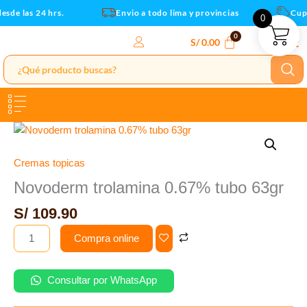
cantidad
Ir
sde las 24 hrs.
Envio a todo lima y provincias
Cupo
0
al
contenido
S/
0.00
Novoderm
trolamina
0.67%
Cremas topicas
tubo
Novoderm trolamina 0.67% tubo 63gr
63gr
S/
109.90
cantidad
Compra online
Consultar por WhatsApp