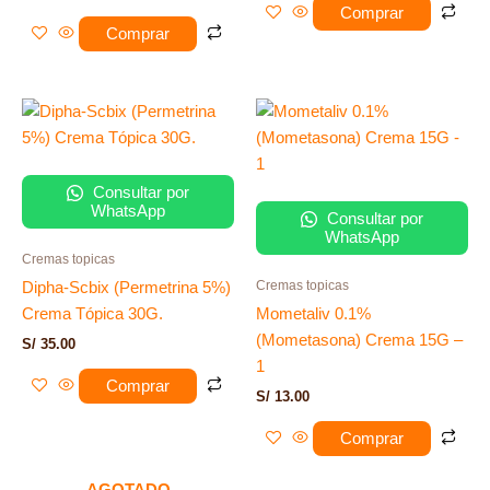
con
Comprar
2.00
de 5
Comprar
Consultar por
WhatsApp
Consultar por
WhatsApp
Cremas topicas
Cremas topicas
Dipha-Scbix (Permetrina 5%)
Crema Tópica 30G.
Mometaliv 0.1%
(Mometasona) Crema 15G –
S/
35.00
1
Comprar
S/
13.00
Comprar
AGOTADO