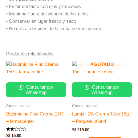
• Evitar contacto con ojos y mucosas
• Mantener fuera del alcance de los niños
• Conservar en lugar fresco y seco
• No utilizar después de la fecha de vencimiento
Productos relacionados
AGOTADO
Consultar por
Consultar por
WhatsApp
WhatsApp
Cremas topicas
Cremas topicas
Bacimicina Plus Crema 15G
Lamisil 1% Crema Tubo 15g
– farmacenter
– Paquete x6und
S/
219.00
Valorado
S/
15.00