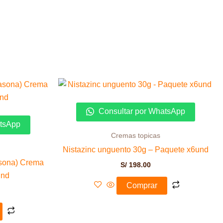
Consultar por WhatsApp
atsApp
Cremas topicas
Nistazinc unguento 30g – Paquete x6und
asona) Crema
S/
198.00
und
Comprar