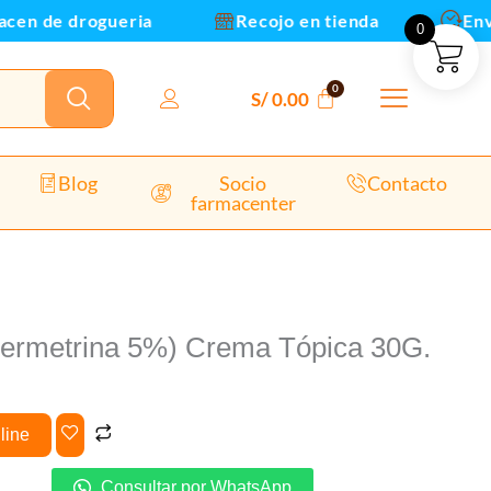
Tópica
n de drogueria
Recojo en tienda
Envios
0
30G.
cantidad
S/
0.00
Blog
Socio
Contacto
farmacenter
Permetrina 5%) Crema Tópica 30G.
line
Consultar por WhatsApp