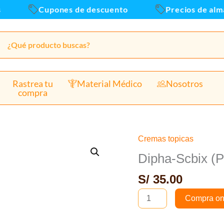
Cupones de descuento
Precios de almace
Rastrea tu
Material Médico
Nosotros
compra
Cremas topicas
Dipha-
Scbix
Dipha-Scbix (
(Permetrina
S/
35.00
5%)
Crema
Compra on
Tópica
30G.