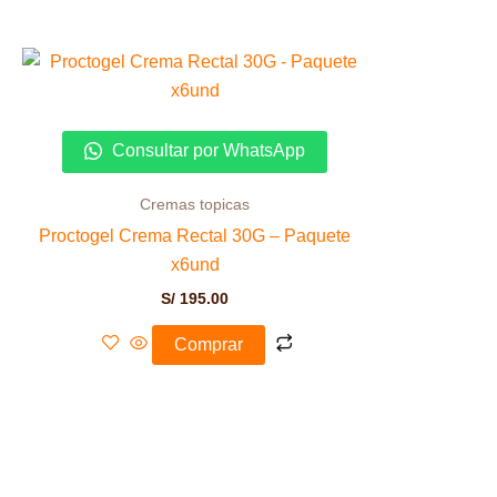
Consultar por WhatsApp
Cremas topicas
Proctogel Crema Rectal 30G – Paquete
x6und
S/
195.00
Comprar