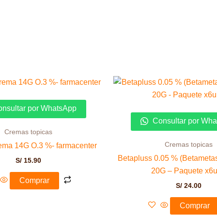
nsultar por WhatsApp
Consultar por Wh
Cremas topicas
Cremas topicas
rema 14G O.3 %- farmacenter
Betapluss 0.05 % (Betamet
S/
15.90
20G – Paquete x6
Comprar
S/
24.00
Comprar