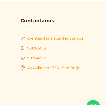
Contáctanos
cliente@farmacenter.com.pe
921303052
987741905
Av Aviacion 2356 - San Borja