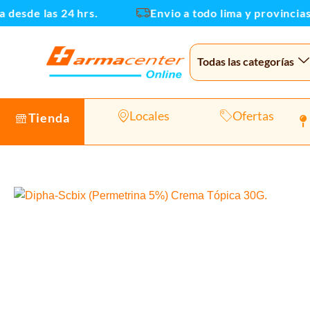
Ir
esde las 24 hrs.
Envio a todo lima y provincias
al
contenido
Todas las categorías
Locales
Ofertas
Tienda