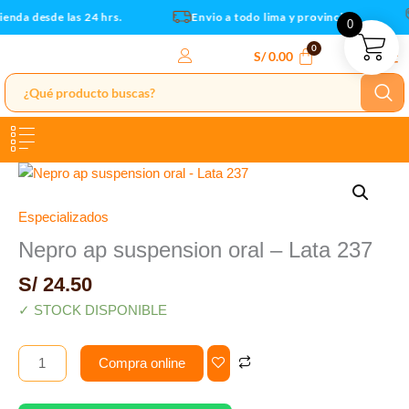
Lata
Ir
enda desde las 24 hrs.
Envio a todo lima y provincias
0
237
al
cantidad
contenido
S/
0.00
Nepro
ap
suspension
Especializados
oral
Nepro ap suspension oral – Lata 237
-
S/
24.50
Lata
237
✓ STOCK DISPONIBLE
cantidad
Compra online