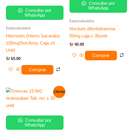
Consultar por
WhatsApp
Consultar por
WhatsApp
Especializados
Especializados
Noctium difenhidramina
Hierronim (Hierro Sacarato)
50mg caja x 30unid
100mg/5ml Amp. Caja x5
S/
40.00
Unid
Comprar
S/
65.00
Comprar
El
El
¡Oferta!
precio
precio
original
actual
era:
es:
S/ 200.00.
S/ 178.00.
Consultar por
WhatsApp