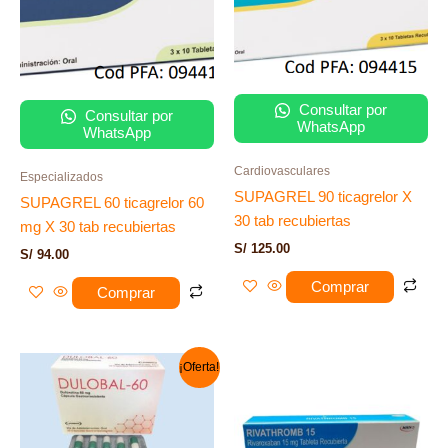
Consultar por
Consultar por
WhatsApp
WhatsApp
Cardiovasculares
Especializados
SUPAGREL 90 ticagrelor X
SUPAGREL 60 ticagrelor 60
30 tab recubiertas
mg X 30 tab recubiertas
S/
125.00
S/
94.00
Comprar
Comprar
El
El
¡Oferta!
precio
precio
original
actual
era:
es:
S/ 280.00.
S/ 180.00.