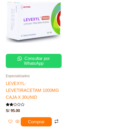
Consultar por
WhatsApp
Especializados
LEVEXYL-
LEVETIRACETAM 1000MG
CAJA X 30UNID
Valorado
S/
95.00
con
2.00
de 5
Comprar