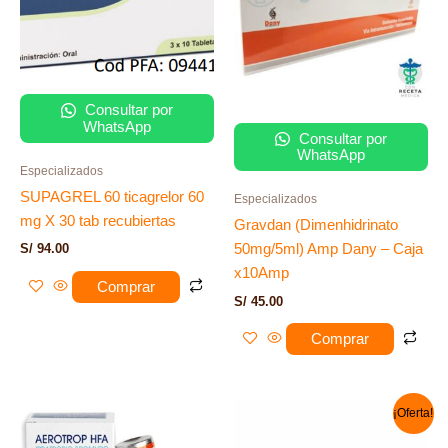
Consultar por
WhatsApp
Consultar por
WhatsApp
Especializados
SUPAGREL 60 ticagrelor 60
Especializados
mg X 30 tab recubiertas
Gravdan (Dimenhidrinato
S/
94.00
50mg/5ml) Amp Dany – Caja
x10Amp
Comprar
S/
45.00
Comprar
El
El
¡Oferta!
precio
precio
original
actual