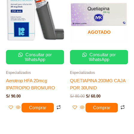
era:
es:
S/ 80.00.
S/ 60.00.
AGOTADO
Consultar por
Consultar por
WhatsApp
WhatsApp
Especializados
Especializados
Aerotrop HFA 20mcg
QUETIAPINA 200MG CAJA
IPATROPIO BROMURO
POR 30UNID
S/
90.00
S/
80.00
S/
60.00
Comprar
Comprar