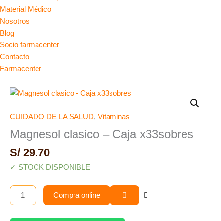
Material Médico
Nosotros
Blog
Socio farmacenter
Contacto
Farmacenter
Magnesol
clasico
-
CUIDADO DE LA SALUD
,
Vitaminas
Caja
Magnesol clasico – Caja x33sobres
x33sobres
S/
29.70
cantidad
✓ STOCK DISPONIBLE
Compra online