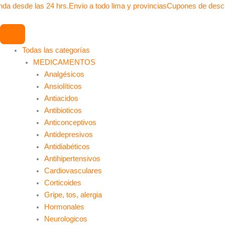
Ir
da desde las 24 hrs.
Envio a todo lima y provincias
Cupones de descu
al
contenido
Todas las categorías
MEDICAMENTOS
Analgésicos
Ansiolíticos
Antiacidos
Antibioticos
Anticonceptivos
Antidepresivos
Antidiabéticos
Antihipertensivos
Cardiovasculares
Corticoides
Gripe, tos, alergia
Hormonales
Neurologicos