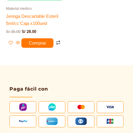
Material medico
Jeringa Descartable Esteril
5ml/cc Caja x100und
S/
35.00
S/
28.00
Comprar
Paga fácil con