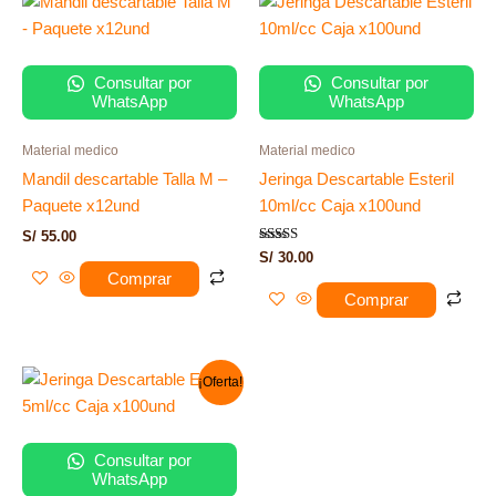
Consultar por
Consultar por
WhatsApp
WhatsApp
Material medico
Material medico
Mandil descartable Talla M –
Jeringa Descartable Esteril
Paquete x12und
10ml/cc Caja x100und
S/
55.00
Valorado
S/
30.00
con
Comprar
5.00
de 5
Comprar
El
El
¡Oferta!
precio
precio
original
actual
era:
es:
S/ 35.00.
S/ 28.00.
Consultar por
WhatsApp