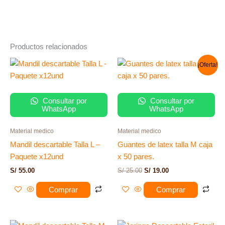
Productos relacionados
El
El
¡Oferta!
precio
precio
original
actual
era:
es:
S/ 25.00.
S/ 19.00.
Consultar por
Consultar por
WhatsApp
WhatsApp
Material medico
Material medico
Mandil descartable Talla L –
Guantes de latex talla M caja
Paquete x12und
x 50 pares.
S/
55.00
S/
25.00
S/
19.00
Comprar
Comprar