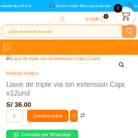
extension
Ir
desde las 24 hrs.
Envio a todo lima y provincias
Cup
0
Caja
al
x12und
contenido
S/
0.00
cantidad
Llave
de
triple
Material medico
via
Llave de triple via sin extension Caja
sin
x12und
extension
Caja
S/
36.00
x12und
Compra online
cantidad
Consultar por WhatsApp