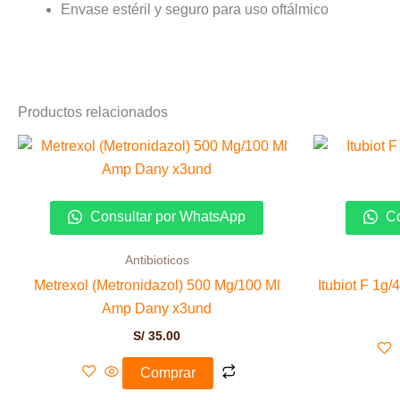
Envase estéril y seguro para uso oftálmico
Productos relacionados
Consultar por WhatsApp
Co
Antibioticos
Metrexol (Metronidazol) 500 Mg/100 Ml
Itubiot F 1g
Amp Dany x3und
S/
35.00
Comprar