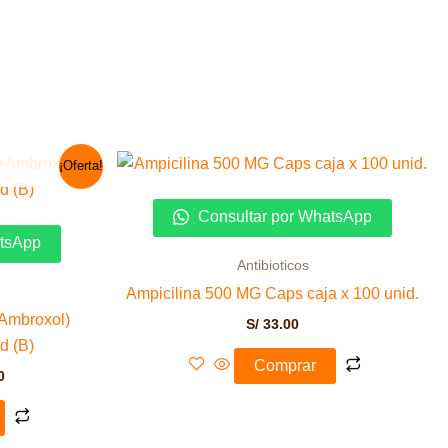
El
¡Oferta!
precio
actual
es:
Consultar por WhatsApp
0.
S/ 149.00.
atsApp
Antibioticos
Ampicilina 500 MG Caps caja x 100 unid.
Ambroxol)
S/
33.00
d (B)
Comprar
0