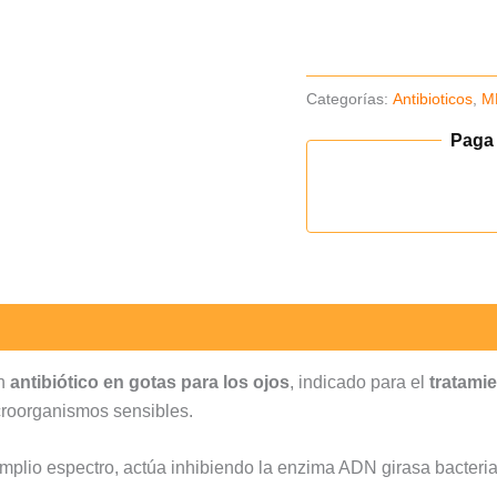
5ml
(B)
cantidad
Categorías:
Antibioticos
,
M
Paga
n
antibiótico en gotas para los ojos
, indicado para el
tratami
icroorganismos sensibles.
amplio espectro, actúa inhibiendo la enzima ADN girasa bacteri