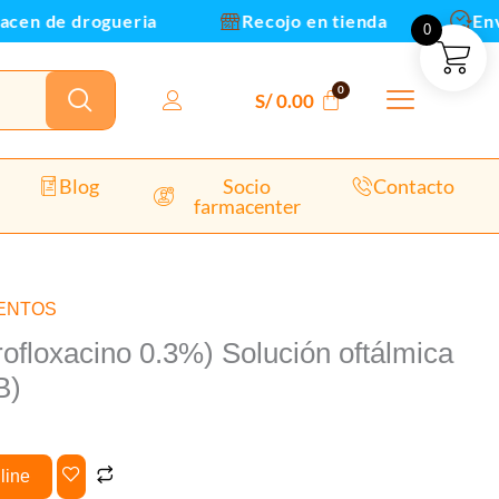
-
en de drogueria
Recojo en tienda
Envios
0
Frasco
5ml
(B)
S/
0.00
cantidad
Blog
Socio
Contacto
farmacenter
ENTOS
rofloxacino 0.3%) Solución oftálmica
B)
line