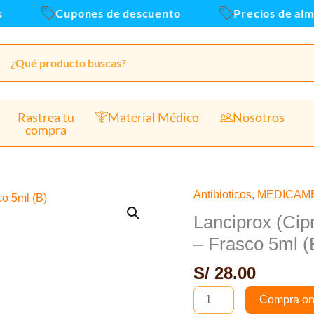
Cupones de descuento
Precios de almac
Rastrea tu
Material Médico
Nosotros
compra
Antibioticos
,
MEDICAM
Lanciprox
(Ciprofloxacino
Lanciprox (Cip
0.3%)
– Frasco 5ml (
Solución
S/
28.00
oftálmica
-
Compra on
Frasco