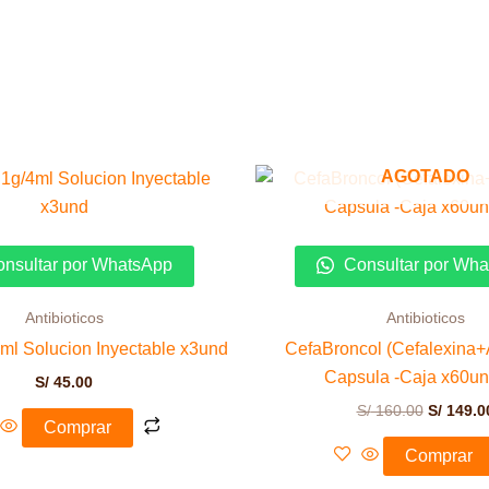
El
AGOTADO
precio
original
era:
S/ 160.0
nsultar por WhatsApp
Consultar por Wh
Antibioticos
Antibioticos
/4ml Solucion Inyectable x3und
CefaBroncol (Cefalexina+
Capsula -Caja x60un
S/
45.00
S/
160.00
S/
149.0
Comprar
Comprar