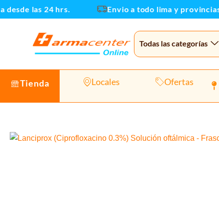
Ir
esde las 24 hrs.
Envio a todo lima y provincias
al
contenido
Todas las categorías
Locales
Ofertas
Tienda