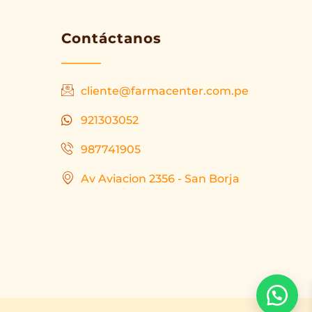
Contáctanos
cliente@farmacenter.com.pe
921303052
987741905
Av Aviacion 2356 - San Borja