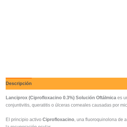
Descripción
Valoraciones (0)
Lanciprox (Ciprofloxacino 0.3%) Solución Oftálmica
es u
conjuntivitis, queratitis o úlceras corneales causadas por m
El principio activo
Ciprofloxacino
, una fluoroquinolona de 
la recuperación ocular.