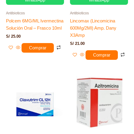
Antibioticos
Antibioticos
Polcem 6MG/ML Ivermectina
Lincomax (Lincomicina
Solución Oral – Frasco 10ml
600Mg/2Ml) Amp. Dany
X3Amp
S/
25.00
S/
21.00
Comprar
Comprar