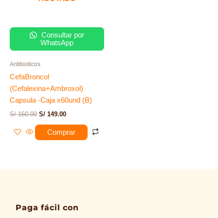
Consultar por
WhatsApp
Antibioticos
CefaBroncol
(Cefalexina+Ambroxol)
Capsula -Caja x60und (B)
S/
160.00
S/
149.00
Comprar
Paga fácil con