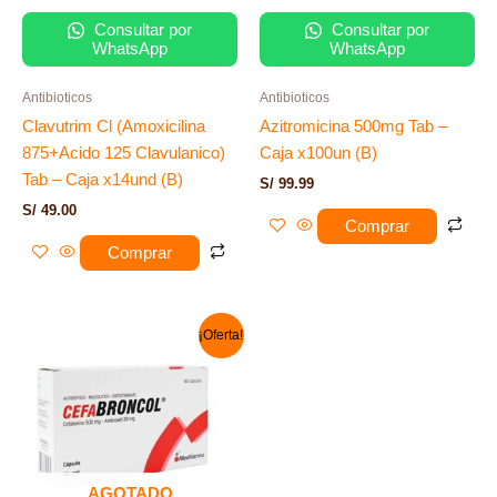
Consultar por
Consultar por
WhatsApp
WhatsApp
Antibioticos
Antibioticos
Clavutrim Cl (Amoxicilina
Azitromicina 500mg Tab –
875+Acido 125 Clavulanico)
Caja x100un (B)
Tab – Caja x14und (B)
S/
99.99
S/
49.00
Comprar
Comprar
El
El
¡Oferta!
precio
precio
original
actual
era:
es:
S/ 160.00.
S/ 149.00.
AGOTADO