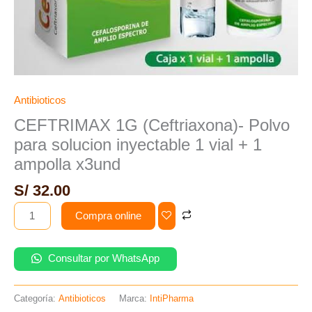
ampolla
x3und
cantidad
Antibioticos
CEFTRIMAX 1G (Ceftriaxona)- Polvo
para solucion inyectable 1 vial + 1
ampolla x3und
S/
32.00
Compra online
Consultar por WhatsApp
Categoría:
Antibioticos
Marca:
IntiPharma