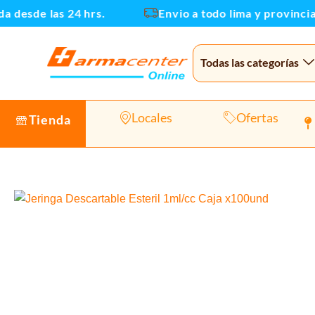
Ir
desde las 24 hrs.
Envio a todo lima y provincias
al
contenido
Todas las categorías
Locales
Ofertas
Tienda