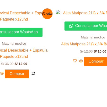
El
El
El
¡Oferta!
precio
precio
precio
original
actual
original
era:
es:
era:
Consultar por Wh
S/ 36.00.
S/ 12.00.
S/ 12.00.
nsultar por WhatsApp
Material medico
Material medico
Alita Mariposa 21G x 3/4 
vical Desechable + Espatula
S/
12.00
S/
10.00
Paquete x12und
Comprar
S/
36.00
S/
12.00
Comprar