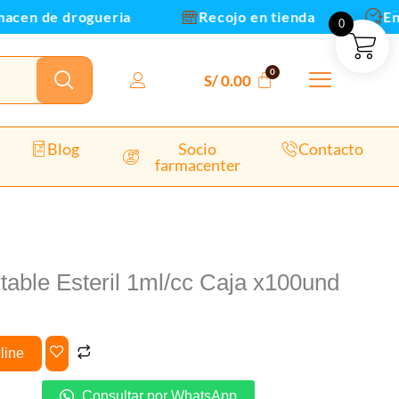
x100und
cen de drogueria
Recojo en tienda
Envi
0
cantidad
S/
0.00
Blog
Socio
Contacto
farmacenter
table Esteril 1ml/cc Caja x100und
line
Consultar por WhatsApp