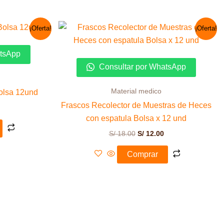
El
El
El
¡Oferta!
¡Oferta!
precio
precio
precio
actual
original
actual
es:
era:
es:
atsApp
S/ 10.00.
S/ 18.00.
S/ 12.00.
Consultar por WhatsApp
Material medico
Bolsa 12und
Frascos Recolector de Muestras de Heces
con espatula Bolsa x 12 und
S/
18.00
S/
12.00
Comprar