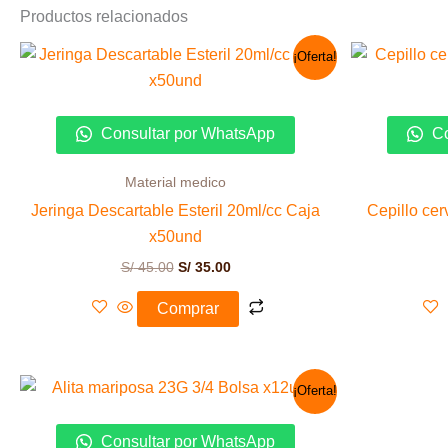
Productos relacionados
El
El
¡Oferta!
precio
precio
original
actual
era:
es:
S/ 45.00.
S/ 35.00.
Consultar por WhatsApp
Co
Material medico
Jeringa Descartable Esteril 20ml/cc Caja
Cepillo cer
x50und
S/
45.00
S/
35.00
Comprar
El
El
¡Oferta!
precio
precio
original
actual
era:
es:
Consultar por WhatsApp