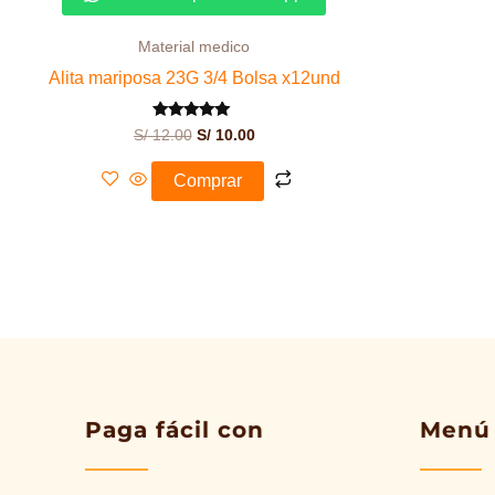
S/ 12.00.
S/ 10.00.
Material medico
Alita mariposa 23G 3/4 Bolsa x12und
Valorado con
S/
12.00
S/
10.00
5.00
de 5
Comprar
Paga fácil con
Menú