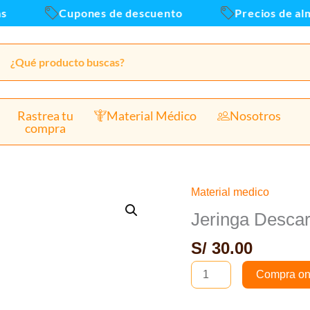
Cupones de descuento
Precios de alma
Rastrea tu
Material Médico
Nosotros
compra
Material medico
Jeringa
Descartable
Jeringa Descar
Esteril
S/
30.00
1ml/cc
Caja
Compra on
x100und
cantidad