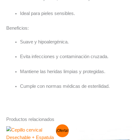
Ideal para pieles sensibles.
Beneficios:
Suave y hipoalergénica.
Evita infecciones y contaminación cruzada.
Mantiene las heridas limpias y protegidas.
Cumple con normas médicas de esterilidad.
Productos relacionados
El
El
¡Oferta!
precio
precio
original
actual