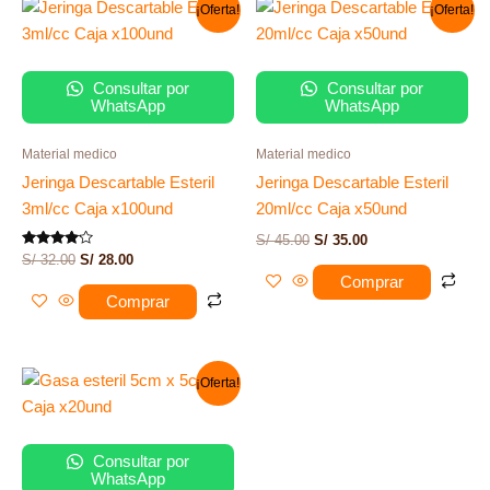
El
El
El
El
¡Oferta!
¡Oferta!
precio
precio
precio
precio
original
actual
original
actual
era:
es:
era:
es:
S/ 32.00.
S/ 28.00.
S/ 45.00.
S/ 35.00.
Consultar por
Consultar por
WhatsApp
WhatsApp
Material medico
Material medico
Jeringa Descartable Esteril
Jeringa Descartable Esteril
3ml/cc Caja x100und
20ml/cc Caja x50und
S/
45.00
S/
35.00
Valorado
S/
32.00
S/
28.00
con
Comprar
4.00
de 5
Comprar
El
El
¡Oferta!
precio
precio
original
actual
era:
es:
S/ 30.00.
S/ 18.00.
Consultar por
WhatsApp