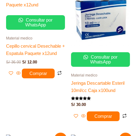
era:
es:
S/ 36.00.
S/ 12.00.
Consultar por
WhatsApp
Material medico
Cepillo cervical Desechable +
Espatula Paquete x12und
Consultar por
WhatsApp
S/
36.00
S/
12.00
Comprar
Material medico
Jeringa Descartable Esteril
10ml/cc Caja x100und
Valorado
S/
30.00
con
5.00
de 5
Comprar