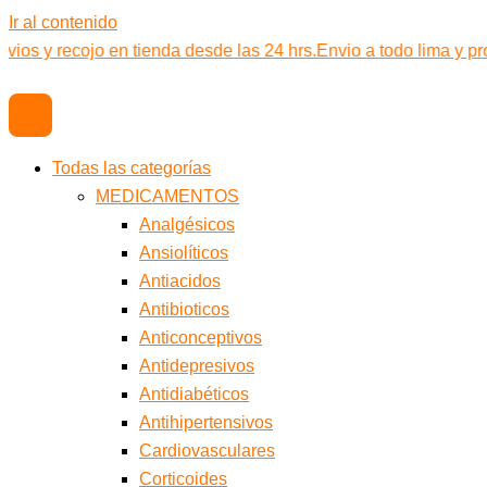
Ir al contenido
vios y recojo en tienda desde las 24 hrs.
Envio a todo lima y pr
Todas las categorías
MEDICAMENTOS
Analgésicos
Ansiolíticos
Antiacidos
Antibioticos
Anticonceptivos
Antidepresivos
Antidiabéticos
Antihipertensivos
Cardiovasculares
Corticoides