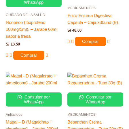
WhatsApp
MEDICAMENTOS
CUIDADO DE LA SALUD
Enzo Enzima Digestiva
Nonpiron (Ibuprofeno
Capsula – Caja x30und (B)
100mg/5ml). – Jarabe 60ml
S/
48.00
sabor a fresa
Comprar
S/
13.50
Comprar
Consultar por
Consultar por
WhatsApp
WhatsApp
Antiácidos
MEDICAMENTOS
Magal – D (Magaldrato +
Bepanthen Crema