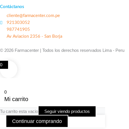
Contáctanos
cliente@farmacenter.com.pe
921303052
987741905
Av Aviacion 2356 - San Borja
© 2026 Farmacenter | Todos los derechos reservados Lima - Peru
0
0
Mi carrito
Tu carrito esta vacio
Seguir viendo productos
Continuar comprando