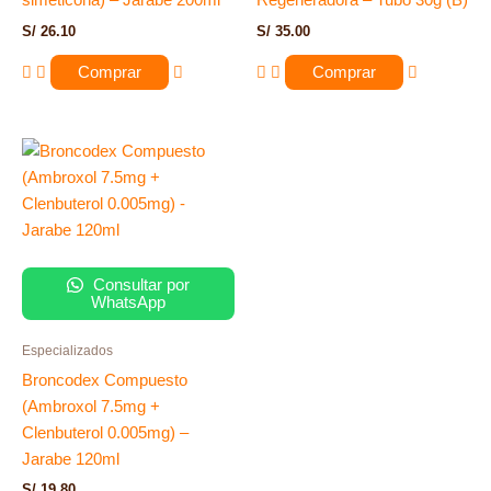
simeticona) – Jarabe 200ml
Regeneradora – Tubo 30g (B)
S/
26.10
S/
35.00
Comprar
Comprar
Consultar por
WhatsApp
Especializados
Broncodex Compuesto
(Ambroxol 7.5mg +
Clenbuterol 0.005mg) –
Jarabe 120ml
S/
19.80