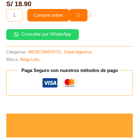
S/
18.90
150Gr
(B)
Compra online
cantidad
Consultar por WhatsApp
Categorías:
MEDICAMENTOS
,
Salud digestiva
Marca:
Mega Labs
Paga Seguro con nuestros métodos de pago
Descripción
Valoraciones (0)