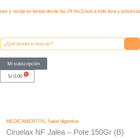
Pote
Ir
150Gr
al
ios y recojo en tienda desde las 24 hrs.
Envio a todo lima y provincia
(B)
contenido
cantidad
Mi subscripción
S/
0.00
Ciruelax
NF
Jalea
MEDICAMENTOS
,
Salud digestiva
-
Ciruelax NF Jalea – Pote 150Gr (B)
Pote