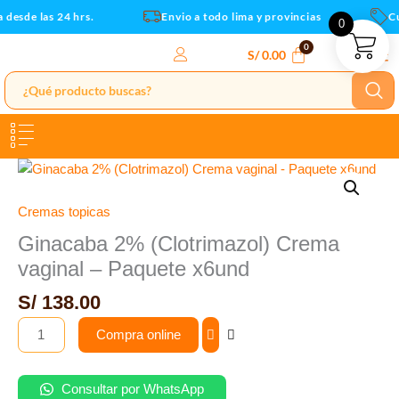
-
Ir
desde las 24 hrs.
Envio a todo lima y provincias
Cu
0
Paquete
al
x6und
contenido
S/
0.00
cantidad
Ginacaba
2%
(Clotrimazol)
Cremas topicas
Crema
Ginacaba 2% (Clotrimazol) Crema
vaginal
vaginal – Paquete x6und
-
Paquete
S/
138.00
x6und
Compra online
cantidad
Consultar por WhatsApp