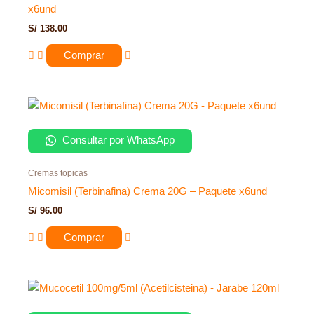
x6und
S/
138.00
Comprar
Consultar por WhatsApp
Cremas topicas
Micomisil (Terbinafina) Crema 20G – Paquete x6und
S/
96.00
Comprar