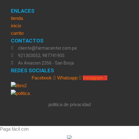
ENLACES
tienda
inicio
carrito
CONTACTOS
cliente@farmacenter.com.pe
921303052, 987741905
Av Aviacion 2356 - San Borja
REDES SOCIALES
Facebook
Whatsapp
Instagram
politica de privacidad
Paga fácil con