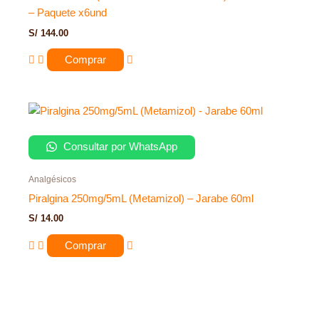
– Paquete x6und
S/
144.00
Comprar
Consultar por WhatsApp
Analgésicos
Piralgina 250mg/5mL (Metamizol) – Jarabe 60ml
S/
14.00
Comprar