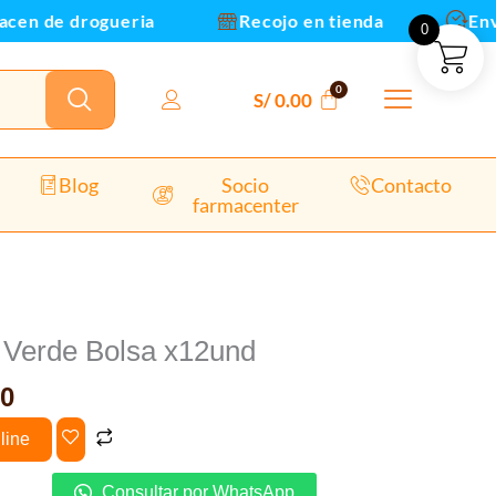
dad
en de drogueria
Recojo en tienda
Envios
0
S/
0.00
Blog
Socio
Contacto
farmacenter
El
precio
 Verde Bolsa x12und
al
actual
0
es:
0.
S/ 24.00.
line
Consultar por WhatsApp