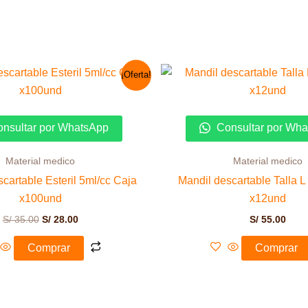
El
El
¡Oferta!
precio
precio
original
actual
era:
es:
S/ 35.00.
S/ 28.00.
nsultar por WhatsApp
Consultar por Wh
Material medico
Material medico
cartable Esteril 5ml/cc Caja
Mandil descartable Talla L
x100und
x12und
S/
35.00
S/
28.00
S/
55.00
Comprar
Comprar