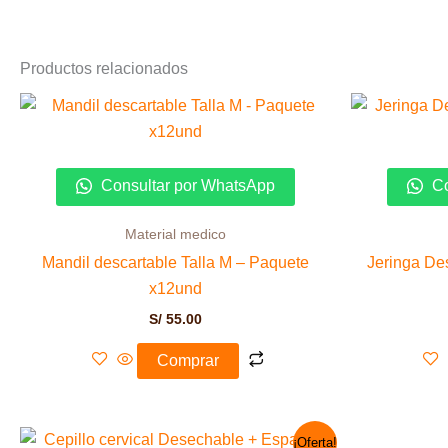
Productos relacionados
Consultar por WhatsApp
Co
Material medico
Mandil descartable Talla M – Paquete
Jeringa Des
x12und
S/
55.00
Comprar
El
El
¡Oferta!