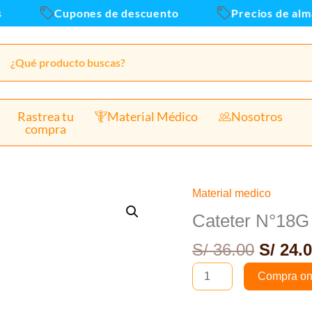
canti
Cupones de descuento
Precios de almac
Rastrea tu
Material Médico
Nosotros
compra
El
Material medico
Cateter
precio
N°18G
Cateter N°18G
origin
Verde
S/
36.00
S/
24.0
era:
Bolsa
S/ 36.0
x12und
Compra on
cantidad