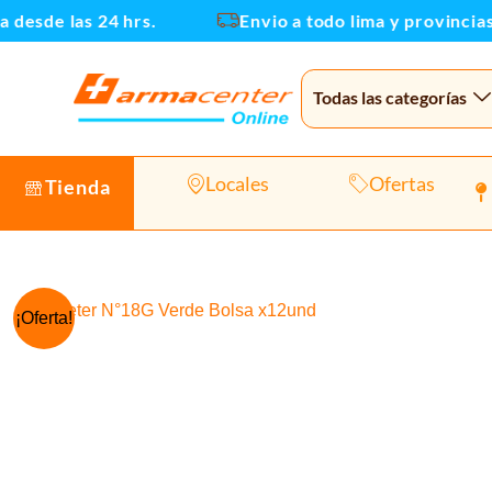
Ir
esde las 24 hrs.
Envio a todo lima y provincias
al
contenido
Todas las categorías
Locales
Ofertas
Tienda
¡Oferta!