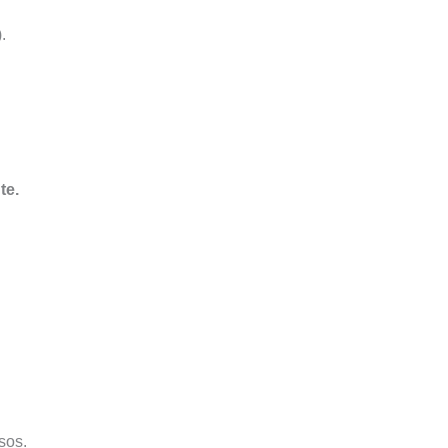
.
te.
sos.