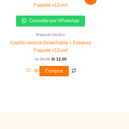
precio
precio
original
actual
era:
es:
S/ 36.00.
S/ 12.00.
Consultar por WhatsApp
Material medico
Cepillo cervical Desechable + Espatula
Paquete x12und
S/
36.00
S/
12.00
Comprar