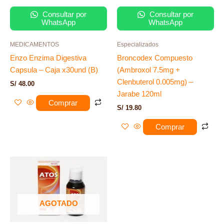
Consultar por
Consultar por
WhatsApp
WhatsApp
MEDICAMENTOS
Especializados
Enzo Enzima Digestiva
Broncodex Compuesto
Capsula – Caja x30und (B)
(Ambroxol 7.5mg +
Clenbuterol 0.005mg) –
S/
48.00
Jarabe 120ml
Comprar
S/
19.80
Comprar
AGOTADO