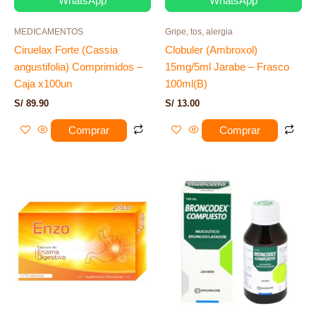
WhatsApp
WhatsApp
MEDICAMENTOS
Gripe, tos, alergia
Ciruelax Forte (Cassia
Clobuler (Ambroxol)
angustifolia) Comprimidos –
15mg/5ml Jarabe – Frasco
Caja x100un
100ml(B)
S/
89.90
S/
13.00
Comprar
Comprar