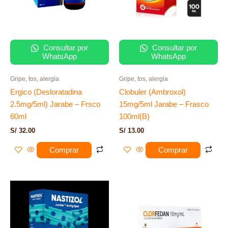
Consultar por
Consultar por
WhatsApp
WhatsApp
Gripe, tos, alergia
Gripe, tos, alergia
Ergico (Desloratadina
Clobuler (Ambroxol)
2.5mg/5ml) Jarabe – Frsco
15mg/5ml Jarabe – Frasco
60ml
100ml(B)
S/
32.00
S/
13.00
Comprar
Comprar