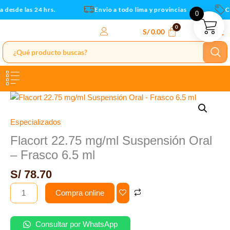
-
Ir
desde las 24 hrs.
Envio a todo lima y provincias
Cu
0
Frasco
al
6.5
contenido
S/
0.00
ml
cantidad
Flacort
22.75
mg/ml
Especializados
Suspensión
Flacort 22.75 mg/ml Suspensión Oral
Oral
– Frasco 6.5 ml
-
Frasco
S/
78.70
6.5
Compra online
ml
cantidad
Consultar por WhatsApp