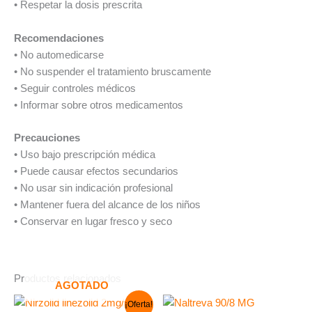
• Respetar la dosis prescrita
Recomendaciones
• No automedicarse
• No suspender el tratamiento bruscamente
• Seguir controles médicos
• Informar sobre otros medicamentos
Precauciones
• Uso bajo prescripción médica
• Puede causar efectos secundarios
• No usar sin indicación profesional
• Mantener fuera del alcance de los niños
• Conservar en lugar fresco y seco
Productos relacionados
AGOTADO
El
El
¡Oferta!
precio
precio