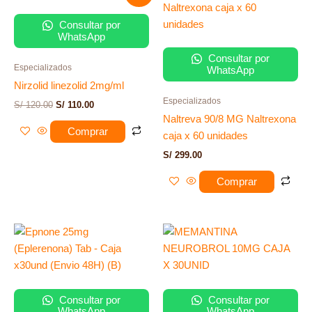
original
actual
era:
es:
Consultar por
S/ 120.00.
S/ 110.00.
WhatsApp
Consultar por
Especializados
WhatsApp
Nirzolid linezolid 2mg/ml
Especializados
S/
120.00
S/
110.00
Naltreva 90/8 MG Naltrexona
Comprar
caja x 60 unidades
S/
299.00
Comprar
Consultar por
Consultar por
WhatsApp
WhatsApp