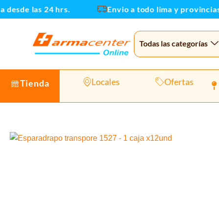
Ir
desde las 24 hrs.
Envio a todo lima y provincias
al
contenido
Todas las categorías
Locales
Ofertas
Tienda