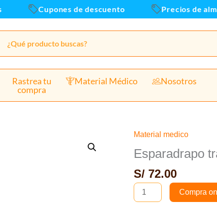
caj
Cupones de descuento
Precios de alma
x1
can
Rastrea tu
Material Médico
Nosotros
compra
Material medico
Esparadrapo
transpore
Esparadrapo tr
1527
S/
72.00
-
1
Compra on
caja
x12und