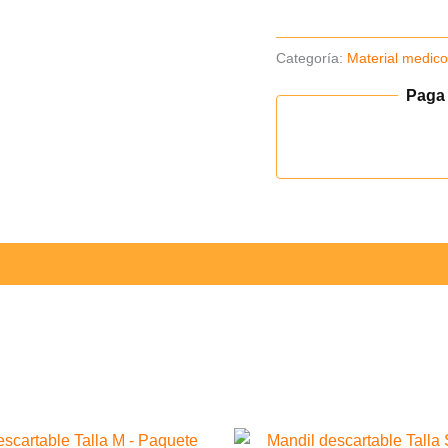
cantidad
Categoría:
Material medic
Paga