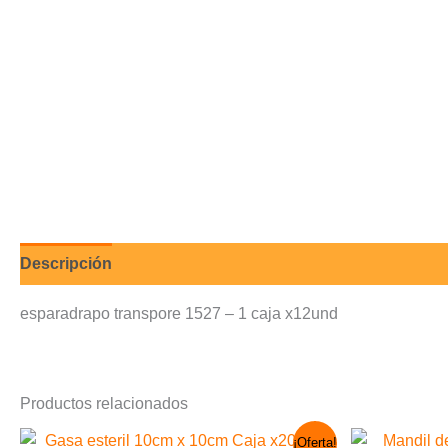
Descripción
Valoraciones (0)
esparadrapo transpore 1527 – 1 caja x12und
Productos relacionados
El
El
¡Oferta!