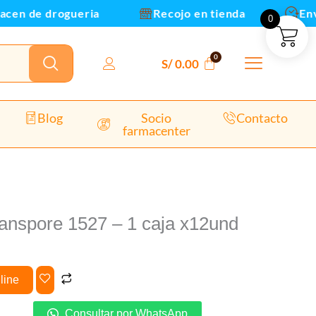
a
cen de drogueria
Recojo en tienda
Envio
0
2und
tidad
S/
0.00
Blog
Socio
Contacto
farmacenter
anspore 1527 – 1 caja x12und
line
Consultar por WhatsApp