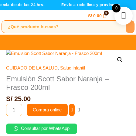
Frasco
Ir
enda desde las 24 hrs.
Envio a todo lima y provincias
0
200ml
al
S/
0.00
cantidad
contenido
Emulsión
Scott
Sabor
CUIDADO DE LA SALUD
,
Salud infantil
Naranja
Emulsión Scott Sabor Naranja –
-
Frasco 200ml
Frasco
200ml
S/
25.00
cantidad
Compra online
Consultar por WhatsApp