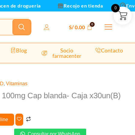
de drogueria
Recojo en tienda
Envios y
0
n(B)
dad
S/
0.00
Blog
Socio
Contacto
farmacenter
UD
,
Vitaminas
100mg Cap blanda- Caja x30un(B)
line
Consultar por WhatsApp