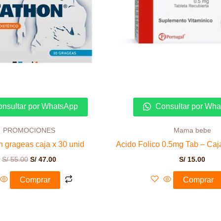
nsultar por WhatsApp
Consultar por Wh
PROMOCIONES
Mama bebe
n grageas caja x 30 unid
Acido Folico 0.5mg Tab – Caj
S/
55.00
S/
47.00
S/
15.00
Comprar
Comprar