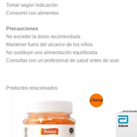
Tomar según indicación
Consumir con alimentos
Precauciones
No exceder la dosis recomendada
Mantener fuera del alcance de los niños
No sustituye una alimentación equilibrada
Consultar con un profesional de salud antes de usar
Productos relacionados
El
El
¡Oferta!
precio
precio
original
actual
era:
es:
S/ 45.00.
S/ 36.00.