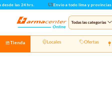
Ir
de las 24 hrs.
Envio a todo lima y provincias
al
contenido
Todas las categorías
Locales
Ofertas
Tienda