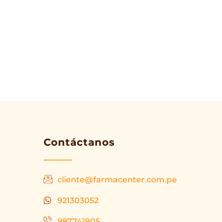
Contáctanos
cliente@farmacenter.com.pe
921303052
987741905