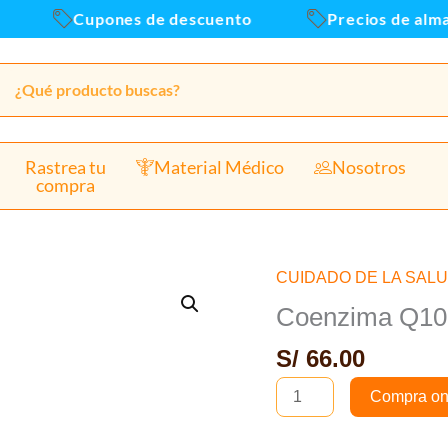
Caja
Cupones de descuento
Precios de almacen 
x30u
canti
Rastrea tu
Material Médico
Nosotros
compra
CUIDADO DE LA SAL
Coenzima
Q10
Coenzima Q10 
100mg
S/
66.00
Cap
blanda-
Compra on
Caja
x30un(B)