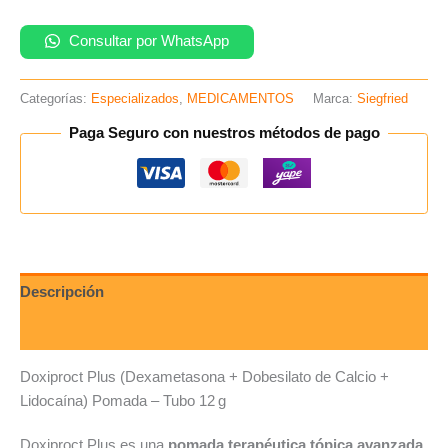
Tubo
12g(B)
Consultar por WhatsApp
cantidad
Categorías:
Especializados
,
MEDICAMENTOS
Marca:
Siegfried
Paga Seguro con nuestros métodos de pago
Descripción
Valoraciones (0)
Doxiproct Plus (Dexametasona + Dobesilato de Calcio +
Lidocaína) Pomada – Tubo 12 g
Doxiproct Plus es una
pomada terapéutica tópica avanzada