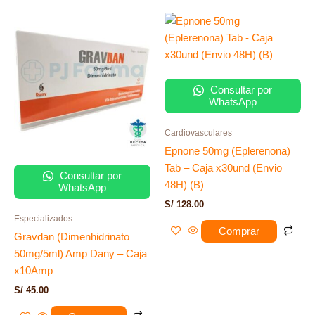
Consultar por
WhatsApp
Cardiovasculares
Epnone 50mg (Eplerenona)
Tab – Caja x30und (Envio
Consultar por
48H) (B)
WhatsApp
S/
128.00
Especializados
Comprar
Gravdan (Dimenhidrinato
50mg/5ml) Amp Dany – Caja
x10Amp
S/
45.00