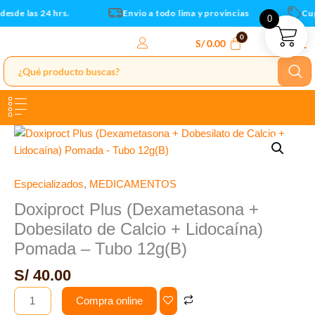
de
Ir
esde las 24 hrs.
Envio a todo lima y provincias
Cupo
0
Calcio
al
+
contenido
S/
0.00
Lidocaína)
Pomada
-
Tubo
12g(B)
Doxiproct
cantidad
Plus
(Dexametasona
+
Especializados
,
MEDICAMENTOS
Dobesilato
Doxiproct Plus (Dexametasona +
de
Dobesilato de Calcio + Lidocaína)
Calcio
Pomada – Tubo 12g(B)
+
Lidocaína)
S/
40.00
Pomada
Compra online
-