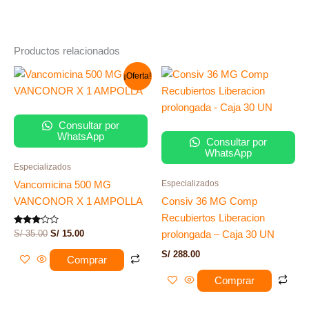
Productos relacionados
El
El
¡Oferta!
precio
precio
original
actual
era:
es:
S/ 35.00.
S/ 15.00.
Consultar por
WhatsApp
Consultar por
WhatsApp
Especializados
Especializados
Vancomicina 500 MG
VANCONOR X 1 AMPOLLA
Consiv 36 MG Comp
Recubiertos Liberacion
Valorado
S/
35.00
S/
15.00
prolongada – Caja 30 UN
con
3.00
S/
288.00
de 5
Comprar
Comprar