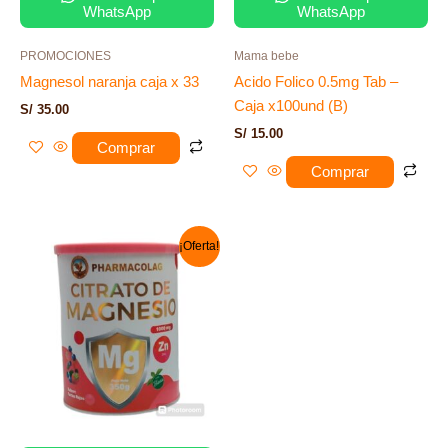
WhatsApp
WhatsApp
PROMOCIONES
Mama bebe
Magnesol naranja caja x 33
Acido Folico 0.5mg Tab –
Caja x100und (B)
S/
35.00
S/
15.00
Comprar
Comprar
El
El
¡Oferta!
precio
precio
original
actual
era:
es:
S/ 75.00.
S/ 60.00.