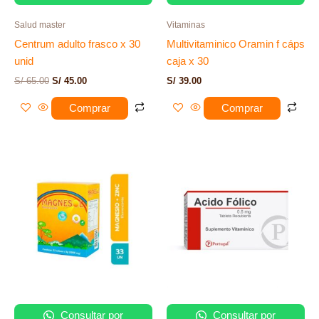
Salud master
Vitaminas
Centrum adulto frasco x 30
Multivitaminico Oramin f cáps
unid
caja x 30
S/
65.00
S/
45.00
S/
39.00
Comprar
Comprar
Consultar por
Consultar por