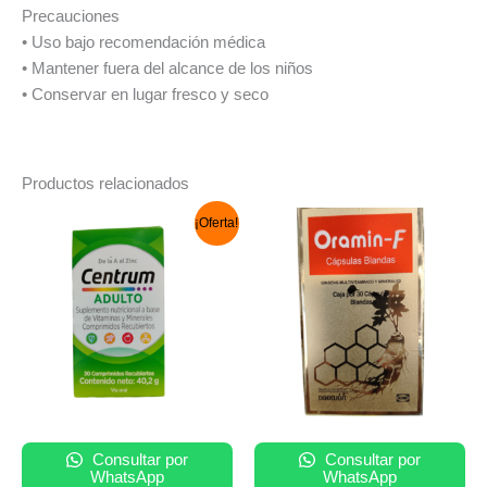
Precauciones
• Uso bajo recomendación médica
• Mantener fuera del alcance de los niños
• Conservar en lugar fresco y seco
Productos relacionados
El
El
¡Oferta!
precio
precio
original
actual
era:
es:
S/ 65.00.
S/ 45.00.
Consultar por
Consultar por
WhatsApp
WhatsApp