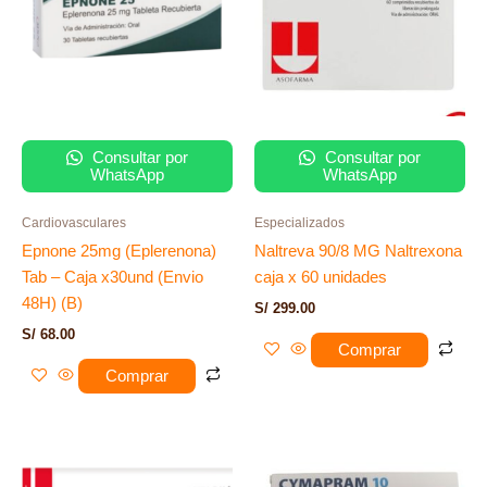
Consultar por
Consultar por
WhatsApp
WhatsApp
Cardiovasculares
Especializados
Epnone 25mg (Eplerenona)
Naltreva 90/8 MG Naltrexona
Tab – Caja x30und (Envio
caja x 60 unidades
48H) (B)
S/
299.00
S/
68.00
Comprar
Comprar