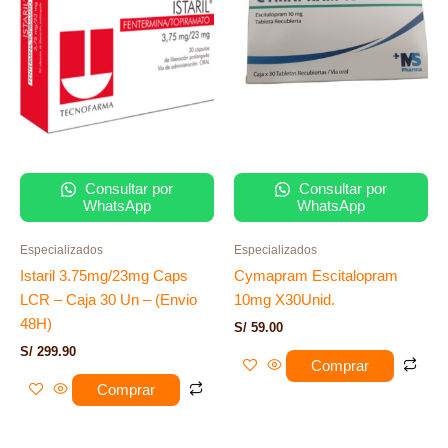
Consultar por
Consultar por
WhatsApp
WhatsApp
Especializados
Especializados
Istaril 3.75mg/23mg Caps
Cymapram Escitalopram
LCR – Caja 30 Un – (Envio
10mg X30Unid.
48H)
S/
59.00
S/
299.90
Comprar
Comprar