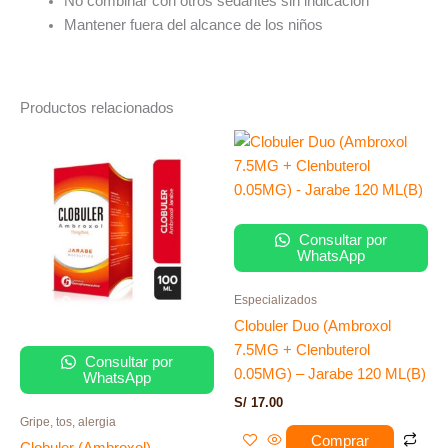
No combinar con otros sedantes sin indicación
Mantener fuera del alcance de los niños
Productos relacionados
Consultar por
WhatsApp
Especializados
Clobuler Duo (Ambroxol
7.5MG + Clenbuterol
Consultar por
0.05MG) – Jarabe 120 ML(B)
WhatsApp
S/
17.00
Gripe, tos, alergia
Comprar