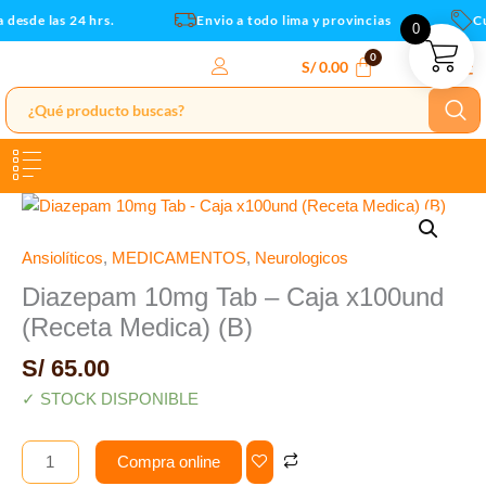
x100und
Ir
desde las 24 hrs.
Envio a todo lima y provincias
Cup
0
(Receta
al
Medica)
contenido
S/
0.00
(B)
cantidad
Diazepam
10mg
Tab
Ansiolíticos
,
MEDICAMENTOS
,
Neurologicos
-
Diazepam 10mg Tab – Caja x100und
Caja
(Receta Medica) (B)
x100und
(Receta
S/
65.00
Medica)
✓ STOCK DISPONIBLE
(B)
cantidad
Compra online