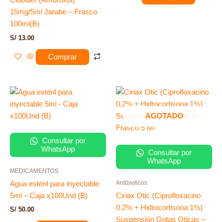
Clobuler (Ambroxol)
15mg/5ml Jarabe – Frasco
100ml(B)
S/
13.00
Comprar
AGOTADO
Consultar por
WhatsApp
Consultar por
WhatsApp
MEDICAMENTOS
Antibioticos
Agua estéril para inyectable
5ml – Caja x100Und (B)
Ciriax Otic (Ciprofloxacino
0.2% + Hidrocortisona 1%)
S/
50.00
Suspensión Gotas Oticas –