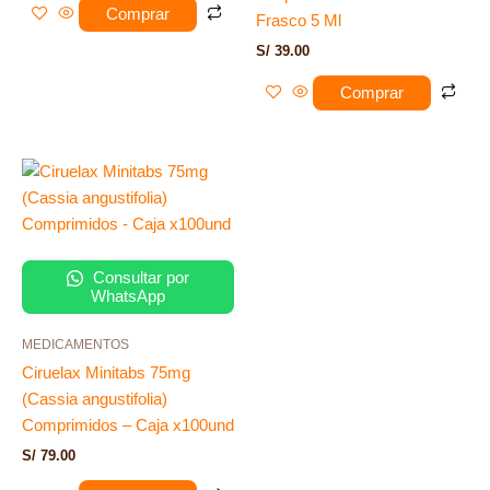
Comprar
Frasco 5 Ml
S/
39.00
Comprar
Consultar por
WhatsApp
MEDICAMENTOS
Ciruelax Minitabs 75mg
(Cassia angustifolia)
Comprimidos – Caja x100und
S/
79.00