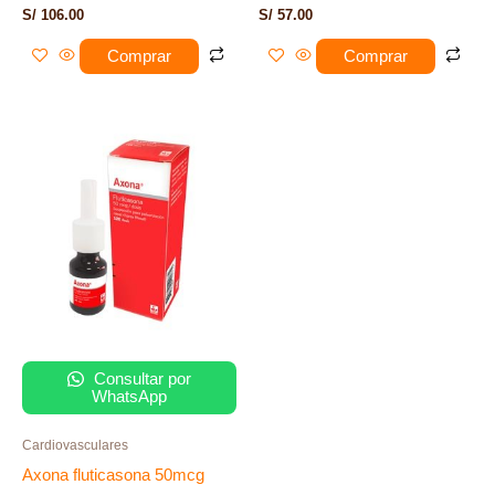
S/
106.00
S/
57.00
Comprar
Comprar
Consultar por
WhatsApp
Cardiovasculares
Axona fluticasona 50mcg