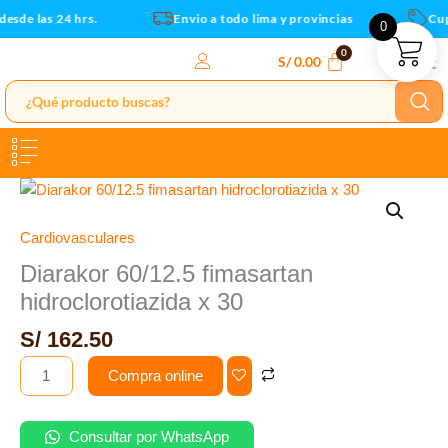
30
Ir
sde las 24 hrs.
Envio a todo lima y provincias
Cupo
0
cantidad
al
contenido
S/
0.00
Diarakor
60/12.5
fimasartan
Cardiovasculares
hidroclorotiazida
Diarakor 60/12.5 fimasartan
x
hidroclorotiazida x 30
30
cantidad
S/
162.50
Compra online
Consultar por WhatsApp