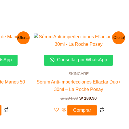
El
El
El
¡Oferta!
¡Oferta!
precio
precio
precio
actual
original
actual
es:
era:
es:
S/ 23.00.
S/ 204.00.
S/ 189.90.
atsApp
Consultar por WhatsApp
SKINCARE
de Manos 50
Sérum Anti-imperfecciones Effaclar Duo+
30ml – La Roche Posay
S/
204.00
S/
189.90
Comprar