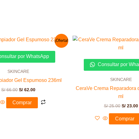
El
El
El
¡Oferta!
precio
precio
precio
original
actual
original
era:
es:
era:
nsultar por WhatsApp
S/ 66.00.
S/ 62.00.
S/ 25.00.
Consultar por Wh
SKINCARE
SKINCARE
piador Gel Espumoso 236ml
CeraVe Crema Reparadora 
S/
66.00
S/
62.00
ml
Comprar
S/
25.00
S/
23.00
Comprar