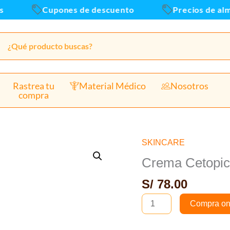
50gr
Cupones de descuento
Precios de almac
canti
Rastrea tu
Material Médico
Nosotros
compra
SKINCARE
Crema
Cetopic
Crema Cetopic
con
S/
78.00
Vitamina
C
Compra on
50gr
cantidad