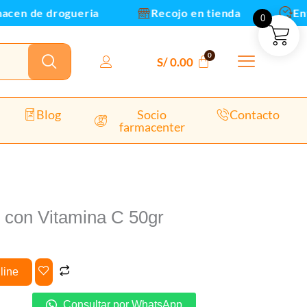
en de drogueria
Recojo en tienda
Envios
0
dad
S/
0.00
Blog
Socio
Contacto
farmacenter
 con Vitamina C 50gr
line
Consultar por WhatsApp