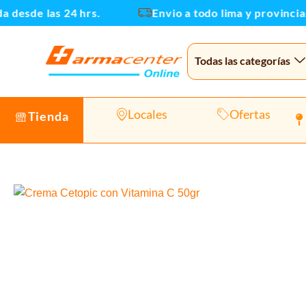
Ir
esde las 24 hrs.
Envio a todo lima y provincias
al
contenido
Todas las categorías
Locales
Ofertas
Tienda