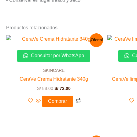
• Conservar en lugar fresco y seco
Productos relacionados
El
El
¡Oferta!
precio
precio
original
actual
era:
es:
Consultar por WhatsApp
Co
S/ 88.00.
S/ 72.00.
SKINCARE
CeraVe Crema Hidratante 340g
CeraVe lim
S/
88.00
S/
72.00
Comprar