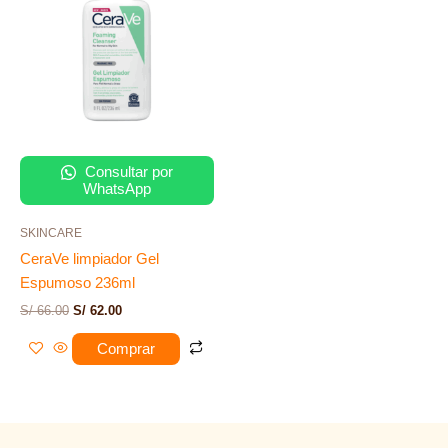
S/ 66.00.
S/ 62.00.
Consultar por
WhatsApp
SKINCARE
CeraVe limpiador Gel
Espumoso 236ml
S/
66.00
S/
62.00
Comprar