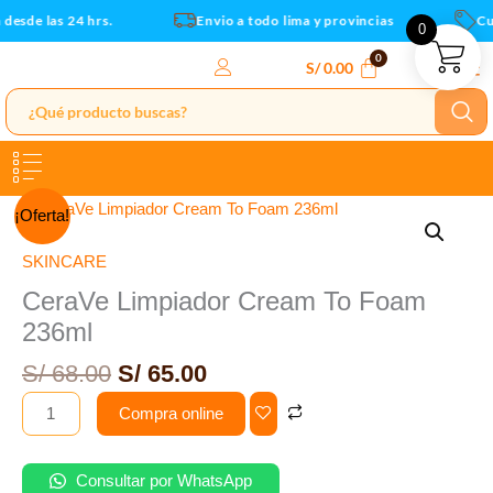
236ml
Ir
esde las 24 hrs.
Envio a todo lima y provincias
Cup
0
cantidad
al
contenido
S/
0.00
El
El
CeraVe
¡Oferta!
precio
precio
Limpiador
original
actual
Cream
SKINCARE
era:
es:
To
CeraVe Limpiador Cream To Foam
S/ 68.00.
S/ 65.00.
Foam
236ml
236ml
cantidad
S/
68.00
S/
65.00
Compra online
Consultar por WhatsApp