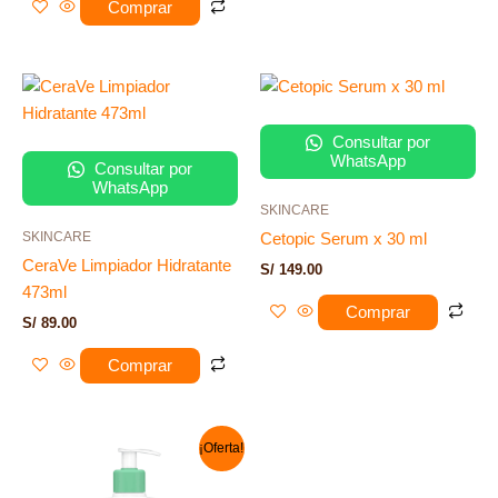
Comprar
Consultar por
WhatsApp
Consultar por
WhatsApp
SKINCARE
SKINCARE
Cetopic Serum x 30 ml
CeraVe Limpiador Hidratante
S/
149.00
473ml
Comprar
S/
89.00
Comprar
El
El
¡Oferta!
precio
precio
original
actual
era:
es: