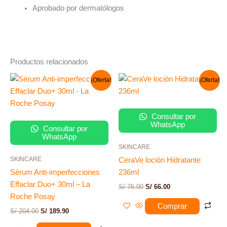
Aprobado por dermatólogos
Productos relacionados
El
El
El
El
¡Oferta!
¡Oferta!
precio
precio
precio
precio
original
actual
original
actual
era:
es:
era:
es:
S/ 204.00.
S/ 189.90.
S/ 76.00.
S/ 66.00.
Consultar por
WhatsApp
Consultar por
WhatsApp
SKINCARE
SKINCARE
CeraVe loción Hidratante
Sérum Anti-imperfecciones
236ml
Effaclar Duo+ 30ml – La
S/
76.00
S/
66.00
Roche Posay
Comprar
S/
204.00
S/
189.90