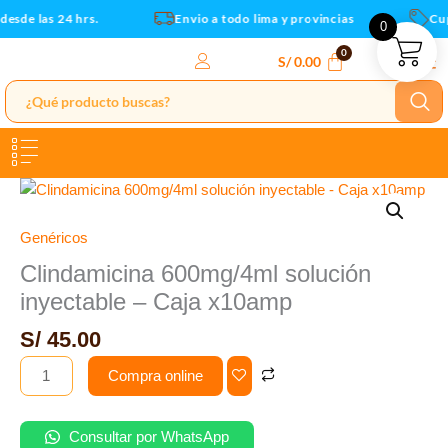
Caja
Ir
esde las 24 hrs.
Envio a todo lima y provincias
Cupo
0
x10amp
al
cantidad
contenido
S/
0.00
Clindamicina
600mg/4ml
solución
Genéricos
inyectable
Clindamicina 600mg/4ml solución
-
inyectable – Caja x10amp
Caja
x10amp
S/
45.00
cantidad
Compra online
Consultar por WhatsApp