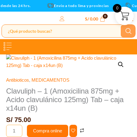
+
Ir
esde las 24 hrs.
Envio a todo lima y provincias
Cup
0
Acido
al
clavulánico
contenido
S/
0.00
125mg)
Tab
-
caja
x14un
Clavuliph
(B)
-
cantidad
1
(Amoxicilina
Antibioticos
,
MEDICAMENTOS
875mg
Clavuliph – 1 (Amoxicilina 875mg +
+
Acido clavulánico 125mg) Tab – caja
Acido
x14un (B)
clavulánico
125mg)
S/
75.00
Tab
Compra online
-