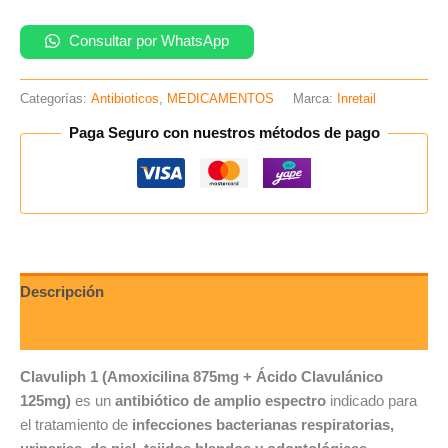
caja
x14un
Consultar por WhatsApp
(B)
cantidad
Categorías:
Antibioticos
,
MEDICAMENTOS
Marca:
Inretail
Paga Seguro con nuestros métodos de pago
Descripción
Valoraciones (0)
Clavuliph 1 (Amoxicilina 875mg + Ácido Clavulánico
125mg)
es un
antibiótico de amplio espectro
indicado para
el tratamiento de
infecciones bacterianas respiratorias,