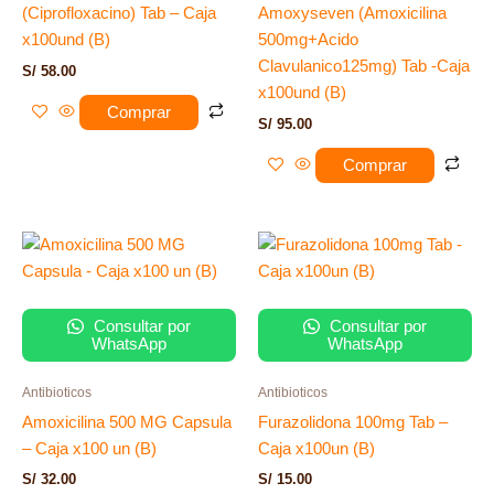
(Ciprofloxacino) Tab – Caja
Amoxyseven (Amoxicilina
x100und (B)
500mg+Acido
Clavulanico125mg) Tab -Caja
S/
58.00
x100und (B)
Comprar
S/
95.00
Comprar
Consultar por
Consultar por
WhatsApp
WhatsApp
Antibioticos
Antibioticos
Amoxicilina 500 MG Capsula
Furazolidona 100mg Tab –
– Caja x100 un (B)
Caja x100un (B)
S/
32.00
S/
15.00