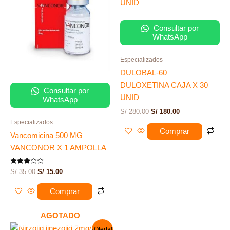
era:
es:
era:
es:
S/ 35.00.
S/ 15.00.
S/ 280.00.
S/ 180.00.
Consultar por
WhatsApp
Especializados
DULOBAL-60 –
DULOXETINA CAJA X 30
Consultar por
UNID
WhatsApp
S/
280.00
S/
180.00
Especializados
Comprar
Vancomicina 500 MG
VANCONOR X 1 AMPOLLA
Valorado
S/
35.00
S/
15.00
con
3.00
de 5
Comprar
AGOTADO
El
El
¡Oferta!