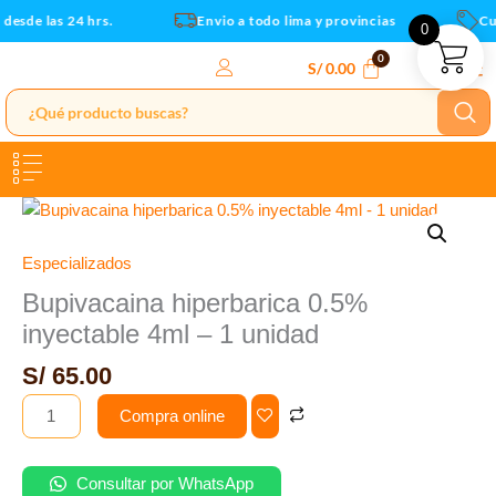
-
Ir
esde las 24 hrs.
Envio a todo lima y provincias
Cup
0
1
al
unidad
contenido
S/
0.00
cantidad
Bupivacaina
hiperbarica
0.5%
Especializados
inyectable
Bupivacaina hiperbarica 0.5%
4ml
inyectable 4ml – 1 unidad
-
1
S/
65.00
unidad
Compra online
cantidad
Consultar por WhatsApp