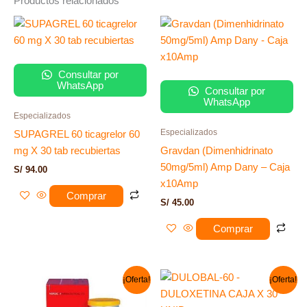
Productos relacionados
Consultar por
WhatsApp
Consultar por
WhatsApp
Especializados
Especializados
SUPAGREL 60 ticagrelor 60
mg X 30 tab recubiertas
Gravdan (Dimenhidrinato
50mg/5ml) Amp Dany – Caja
S/
94.00
x10Amp
Comprar
S/
45.00
Comprar
El
El
El
El
¡Oferta!
¡Oferta!
precio
precio
precio
precio
original
actual
original
actual