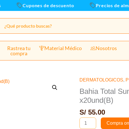
Cupones de descuento
Precios de almac
Rastrea tu
Material Médico
Nosotros
compra
DERMATOLOGICOS
,
P
Bahia
Total
Bahia Total S
Sunblock
x20und(B)
SPF100
S/
55.00
Crema
Sachet
Compra on
-