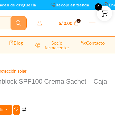
Sachet
en de drogueria
Recojo en tienda
Envio
0
-
Caja
x20und(B)
S/
0.00
cantidad
Blog
Socio
Contacto
farmacenter
rotección solar
unblock SPF100 Crema Sachet – Caja
line