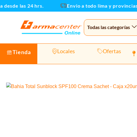
Ir
desde las 24 hrs.
Envio a todo lima y provincias
al
contenido
Todas las categorías
Locales
Ofertas
Tienda