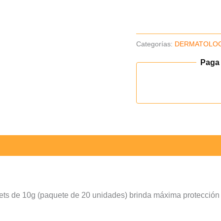
Caja
x20und(B)
cantidad
Categorías:
DERMATOLO
Paga
ts de 10g (paquete de 20 unidades) brinda máxima protección