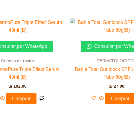
nsultar por WhatsApp
Consultar por Wh
Cremas de rostro
DERMATOLOGICO
rmoPure Triple Effect Serum
Bahia Total Sunblock SPF
40ml (B)
Tubo 60g(B)
S/
102.00
S/
27.00
Comprar
Comprar