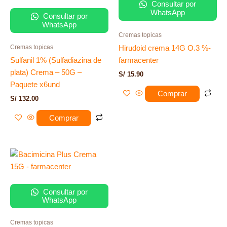
Consultar por
WhatsApp
Consultar por
WhatsApp
Cremas topicas
Cremas topicas
Hirudoid crema 14G O.3 %-
Sulfanil 1% (Sulfadiazina de
farmacenter
plata) Crema – 50G –
S/
15.90
Paquete x6und
Comprar
S/
132.00
Comprar
Consultar por
WhatsApp
Cremas topicas