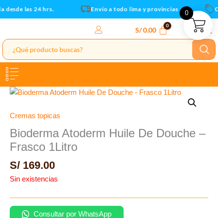
Ir
 desde las 24 hrs.
Envio a todo lima y provincias
C
0
al
contenido
S/
0.00
Cremas topicas
Bioderma Atoderm Huile De Douche –
Frasco 1Litro
S/
169.00
Sin existencias
Consultar por WhatsApp