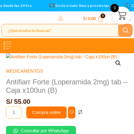
-
Ir
 desde las 24 hrs.
Envio a todo lima y provincias
Cu
0
Caja
al
x100un
contenido
S/
0.00
(B)
cantidad
Antifiarr
Forte
(Loperamida
MEDICAMENTOS
2mg)
Antifiarr Forte (Loperamida 2mg) tab –
tab
Caja x100un (B)
-
Caja
S/
55.00
x100un
Compra online
(B)
cantidad
Consultar por WhatsApp