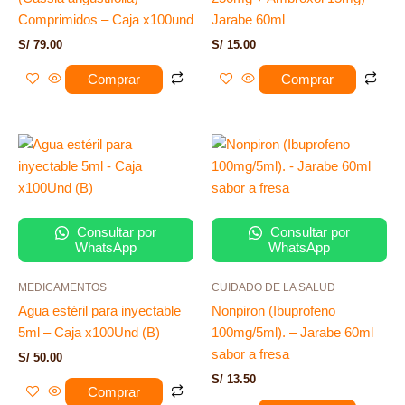
Comprimidos – Caja x100und
Jarabe 60ml
S/
79.00
S/
15.00
Comprar
Comprar
Consultar por
Consultar por
WhatsApp
WhatsApp
MEDICAMENTOS
CUIDADO DE LA SALUD
Agua estéril para inyectable
Nonpiron (Ibuprofeno
5ml – Caja x100Und (B)
100mg/5ml). – Jarabe 60ml
sabor a fresa
S/
50.00
S/
13.50
Comprar