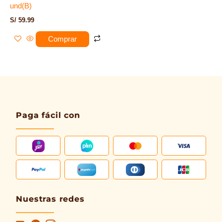
und(B)
S/
59.99
Comprar
Paga fácil con
Nuestras redes