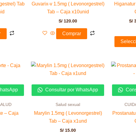
gestrel) Tab
Guvarix-v 1.5mg ( Levonorgestrel)
Higanatu
nid
Tab – Caja x10unid
S/
120.00
S/
3
r
Comprar
Selecc
WhatsApp
Consultar por WhatsApp
Cons
SALUD
Salud sexual
CUID
te – Caja
Marylin 1.5mg ( Levonorgestrel)
Prostanat
Tab – Caja x1und
S/
15.00