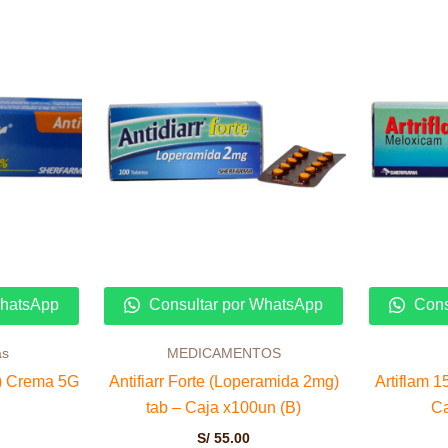
WhatsApp
Consultar por WhatsApp
Cons
as
MEDICAMENTOS
%) Crema 5G
Antifiarr Forte (Loperamida 2mg)
Artiflam 
tab – Caja x100un (B)
Ca
S/
55.00