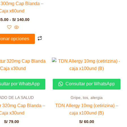
r 300mg Cap Blanda –
producto
prod
Caja x60und
5.00
-
S/
140.00
ionar opciones
ultar por WhatsApp
Consultar por WhatsApp
ADO DE LA SALUD
Gripe, tos, alergia
ur 320mg Cap Blanda –
TDN Allergy 10mg (cetirizina) –
Caja x30und
caja x100und (B)
S/
79.00
S/
60.00