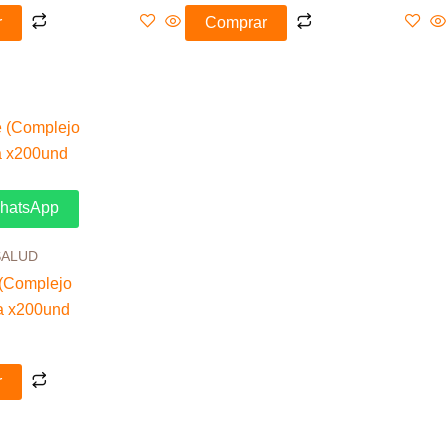
r
Comprar
WhatsApp
SALUD
 (Complejo
a x200und
r