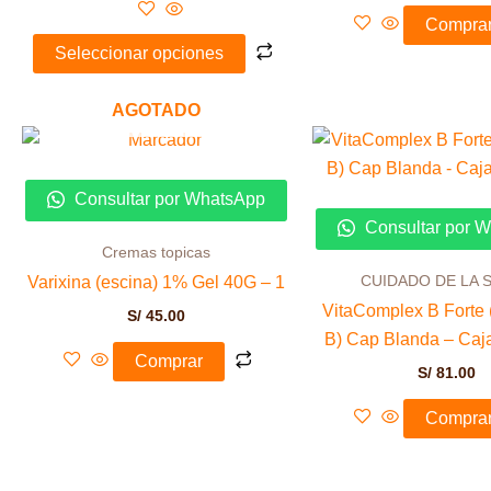
elegir
Compra
en
Seleccionar opciones
la
página
AGOTADO
de
producto
Consultar por WhatsApp
Consultar por 
Cremas topicas
CUIDADO DE LA 
Varixina (escina) 1% Gel 40G – 1
VitaComplex B Forte
S/
45.00
B) Cap Blanda – Caj
Comprar
S/
81.00
Compra