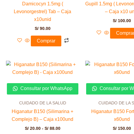
Damicocyn 1.5mg (
Gupill 1.5mg ( Levonor
Levonorgestrel) Tab – Caja
– Caja x10 u
x10unid
S/
100.00
S/
90.00
Compra
Comprar
Rango
Este
de
producto
precios:
desde
tiene
S/ 20.00
múltiples
Consultar por WhatsApp
Consultar por 
hasta
variantes.
S/ 88.00
Las
CUIDADO DE LA SALUD
CUIDADO DE LA 
opciones
Higanatur B150 (Silimarina +
Higanatur B150 For
se
Complejo B) – Caja x100und
x60und
pueden
S/
20.00
-
S/
88.00
S/
150.00