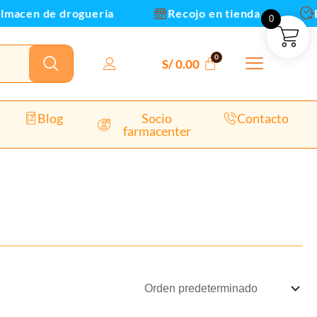
acen de drogueria
Recojo en tienda
Env
0
S/
0.00
Blog
Socio
Contacto
farmacenter