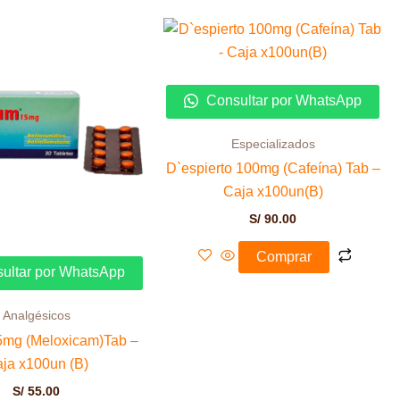
Consultar por WhatsApp
Especializados
D`espierto 100mg (Cafeína) Tab –
Caja x100un(B)
S/
90.00
Comprar
ultar por WhatsApp
Analgésicos
15mg (Meloxicam)Tab –
ja x100un (B)
S/
55.00