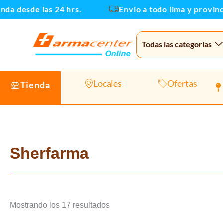
Ir
a desde las 24 hrs.
Envio a todo lima y provincias
al
contenido
Todas las categorías
Locales
Ofertas
Tienda
Sherfarma
Mostrando los 17 resultados