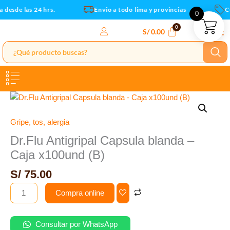
Caja
Ir
desde las 24 hrs.
Envio a todo lima y provincias
Cu
0
x100und
al
(B)
contenido
S/
0.00
cantidad
Dr.Flu
Antigripal
Capsula
Gripe, tos, alergia
blanda
Dr.Flu Antigripal Capsula blanda –
-
Caja x100und (B)
Caja
x100und
S/
75.00
(B)
Compra online
cantidad
Consultar por WhatsApp