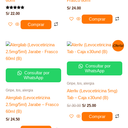
60ml
Frasco 80ml
S/
24.00
Valorado
S/
22.00
con
Comprar
5.00
de 5
Comprar
El
El
¡Oferta!
precio
precio
original
actual
era:
es:
S/ 30.00.
S/ 25.00.
Consultar por
WhatsApp
Consultar por
WhatsApp
Gripe, tos, alergia
Gripe, tos, alergia
Alerliv (Levocetiricina 5mg)
Alergilab (Levocetirizina
Tab – Caja x30und (B)
2.5mg/5ml) Jarabe – Frasco
S/
30.00
S/
25.00
60ml (B)
Comprar
S/
24.50