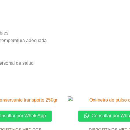
bles
 a temperatura adecuada
personal de salud
El
precio
original
era:
nsultar por WhatsApp
Consultar por Wh
S/ 65.00.
SPOSITIVOS MEDICOS
DISPOSITIVOS MEDI