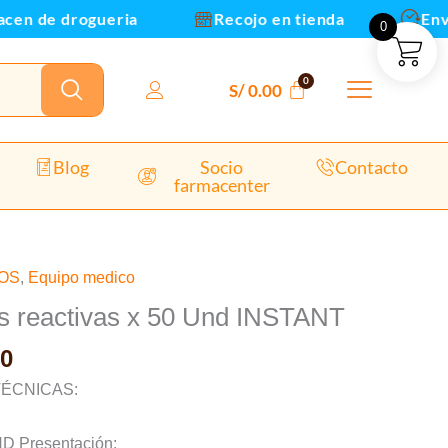
50
n de drogueria
Recojo en tienda
Envios
0
Und
INSTANT
cantidad
S/
0.00
Blog
Socio
Contacto
farmacenter
El
COS
,
Equipo medico
precio
as reactivas x 50 Und INSTANT
al
actual
0
es:
0.
S/ 75.00.
TÉCNICAS:
ND Presentación: