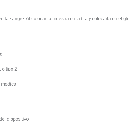
n la sangre. Al colocar la muestra en la tira y colocarla en el 
a:
 o tipo 2
n médica
del dispositivo