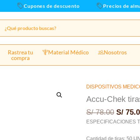
Cupones de descuento
Precios de almace
Rastrea tu
Material Médico
Nosotros
compra
El
DISPOSITIVOS MEDI
Accu-
precio
Chek
Accu-Chek tir
origin
tiras
S/
78.00
S/
75.0
era:
reactivas
S/ 78.0
x
ESPECIFICACIONES 
50
Und
Cantidad de tiras: 50 U