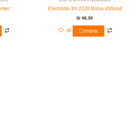
ontec
Electrodo 3m 2228 Bolsa x50und
S/
48.30
Comprar