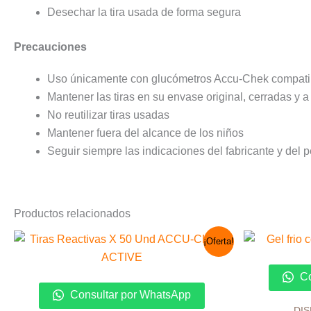
Desechar la tira usada de forma segura
Precauciones
Uso únicamente con glucómetros Accu-Chek compati
Mantener las tiras en su envase original, cerradas y
No reutilizar tiras usadas
Mantener fuera del alcance de los niños
Seguir siempre las indicaciones del fabricante y del 
Productos relacionados
El
El
¡Oferta!
precio
precio
original
actual
era:
es:
Co
S/ 79.00.
S/ 75.00.
Consultar por WhatsApp
DI