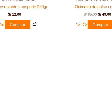
onservante transporte 250gr
Oxímetro de pulso c
S/
12.00
S/
65.00
S/
49.00
Comprar
Comprar