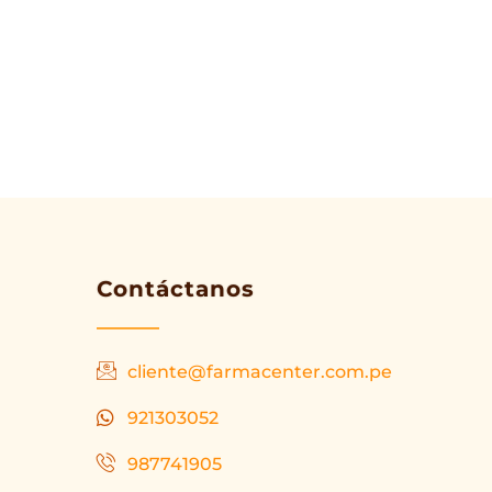
Contáctanos
cliente@farmacenter.com.pe
921303052
987741905