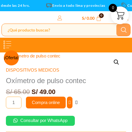
Ir
esde las 24 hrs.
Envio a todo lima y provincias
Cup
0
al
contenido
S/
0.00
El
El
Oxímetro
¡Oferta!
precio
precio
de
original
actual
pulso
DISPOSITIVOS MEDICOS
era:
es:
contec
Oxímetro de pulso contec
S/ 65.00.
S/ 49.00.
cantidad
S/
65.00
S/
49.00
Compra online
Consultar por WhatsApp