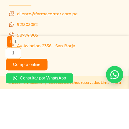
cliente@farmacenter.com.pe
921303052
987741905
Oxímetro
Av Aviacion 2356 - San Borja
de
pulso
contec
Compra online
cantidad
Consultar por WhatsApp
© 2026 Farmacenter | Todos los derechos reservados Lima - Peru