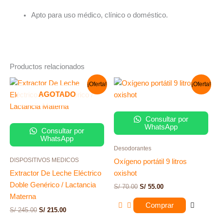
Apto para uso médico, clínico o doméstico.
Productos relacionados
El
El
El
El
¡Oferta!
¡Oferta!
precio
precio
precio
precio
AGOTADO
original
actual
original
actual
era:
es:
era:
es:
S/ 245.00.
S/ 215.00.
S/ 70.00.
S/ 55.00.
Consultar por
WhatsApp
Consultar por
WhatsApp
Desodorantes
DISPOSITIVOS MEDICOS
Oxígeno portátil 9 litros
Extractor De Leche Eléctrico
oxishot
Doble Genérico / Lactancia
S/
70.00
S/
55.00
Materna
Comprar
S/
245.00
S/
215.00