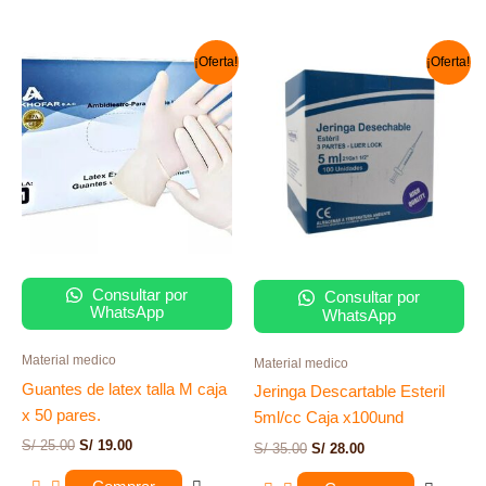
El
El
El
El
¡Oferta!
¡Oferta!
precio
precio
precio
precio
original
actual
original
actual
era:
es:
era:
es:
S/ 25.00.
S/ 19.00.
S/ 35.00.
S/ 28.00.
Consultar por
Consultar por
WhatsApp
WhatsApp
Material medico
Material medico
Guantes de latex talla M caja
Jeringa Descartable Esteril
x 50 pares.
5ml/cc Caja x100und
S/
25.00
S/
19.00
S/
35.00
S/
28.00