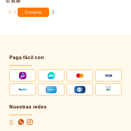
Valorado
S/
30.00
con
5.00
de 5
Comprar
Paga fácil con
Nuestras redes