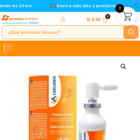
cantidad
Ir
sde las 24 hrs.
Envio a todo lima y provincias
C
0
al
contenido
S/
0.00
A-
Cerumen
spray
limpieza
ótica
cantidad