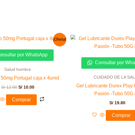
El
El
¡Oferta!
precio
precio
original
actual
era:
es:
nsultar por WhatsApp
S/ 12.00.
S/ 10.00.
Consultar por Wh
Salud hombre
CUIDADO DE LA SA
o 50mg Portugal caja x 4unid
Gel Lubricante Durex Play
S/
12.00
S/
10.00
Pasión -Tubo 50G 
Comprar
S/
19.80
Comprar