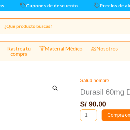
x
Cupones de descuento
Precios de alma
4
tab
canti
Rastrea tu
Material Médico
Nosotros
compra
Salud hombre
Durasil
60mg
Durasil 60mg D
Dapoxetina
S/
90.00
-
Caja
Compra on
x
4