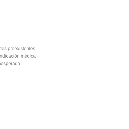
des preexistentes
 indicación médica
inesperada