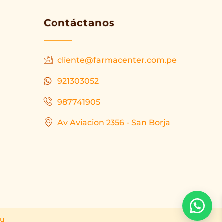
Contáctanos
cliente@farmacenter.com.pe
921303052
987741905
Av Aviacion 2356 - San Borja
ru