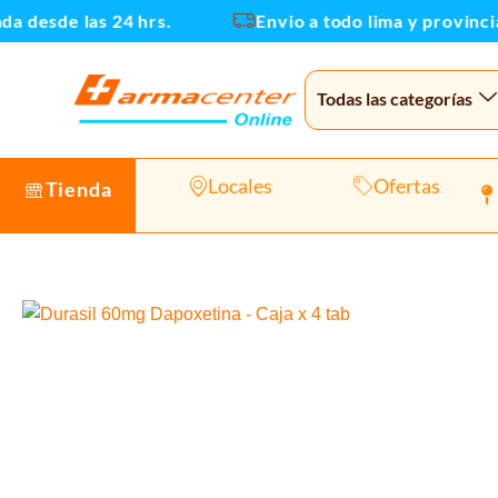
Ir
desde las 24 hrs.
Envio a todo lima y provincias
al
contenido
Todas las categorías
Locales
Ofertas
Tienda