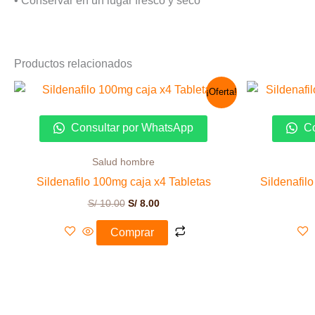
• Conservar en un lugar fresco y seco
Productos relacionados
El
El
¡Oferta!
precio
precio
original
actual
era:
es:
Consultar por WhatsApp
Co
S/ 10.00.
S/ 8.00.
Salud hombre
Sildenafilo 100mg caja x4 Tabletas
Sildenafil
S/
10.00
S/
8.00
Comprar