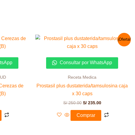
El
El
¡Oferta!
precio
precio
original
actual
era:
es:
S/ 250.00.
S/ 235.00.
atsApp
Consultar por WhatsApp
LUD
Receta Medica
 Cerezas de
Prostasil plus dustaterida/tamsulosina caja
(B)
x 30 caps
S/
250.00
S/
235.00
Comprar