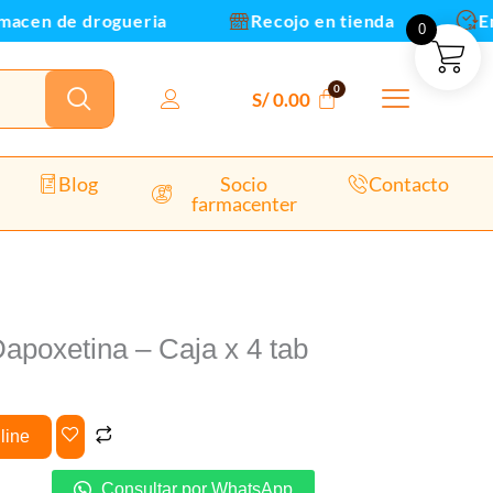
cen de drogueria
Recojo en tienda
Envio
0
dad
S/
0.00
Blog
Socio
Contacto
farmacenter
apoxetina – Caja x 4 tab
line
Consultar por WhatsApp